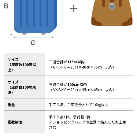
サイズ
三辺合計が
115㎝以内
（座席数100席以
（A×B×C＝25㎝×40㎝×55㎝ 以内）
上）
サイズ
三辺合計が
100cm以内
（座席数100席未
（A×B×C＝20㎝×35㎝×45㎝ 以内）
満）
重量
手回り品、手荷物合わせて10㎏以内
手回り品1個、手荷物1個
個数制限
※ショッピングバッグや空港で購入したお土産
含む