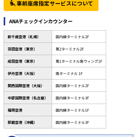
airline_seat_recline_extra
事前座席指定サービスについて
ANAチェックインカウンター
新千歳空港（札幌）
国内線ターミナル2F
羽田空港（東京）
第2ターミナル2F
成田空港（東京）
第1ターミナル南ウィング1F
伊丹空港（大阪）
南ターミナル 1F
関西国際空港（大阪）
国内線ターミナル2F
中部国際空港（名古屋）
国内線ターミナル3F
福岡空港
国内線ターミナル1F
那覇空港（沖縄）
国内線ターミナル3F