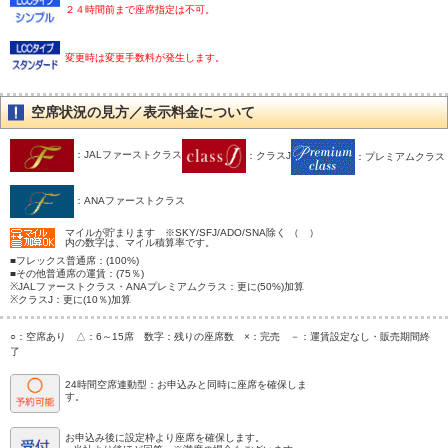
２４時間前まで座席指定は不可。
変更時は変更手数料が発生します。
空席状況の見方／表示料金について
：JALファーストクラス
：クラスJ
：プレミアムクラス
：ANAファーストクラス
マイルが貯まります ※SKY/SFJ/ADO/SNA除く （ ）
内の数字は、マイル積算率です。
■フレックス普通席：(100%)
■その他普通席の運賃：(75％)
※JALファーストクラス・ANAプレミアムクラス：更に(50%)加算
※クラスJ：更に(10％)加算
○：空席あり △：6～15席 数字：残りの座席数 ×：完売 －：運賃設定なし・販売期間終
了
24時間空席連動型：お申込みと同時に座席を確保しま
す。
お申込み後に設定枠より座席を確保します。