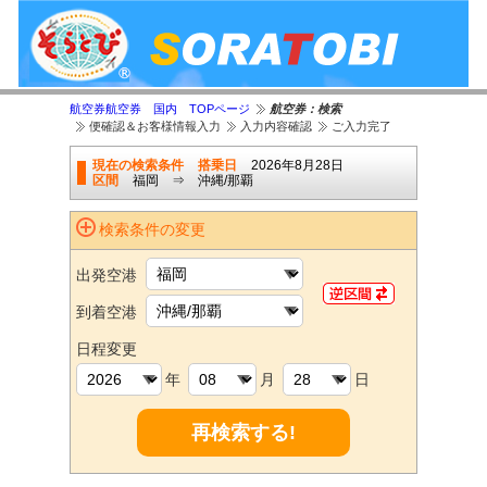
航空券航空券 国内 TOPページ
航空券：検索
便確認＆お客様情報入力
入力内容確認
ご入力完了
現在の検索条件
搭乗日
2026年8月28日
区間
福岡 ⇒ 沖縄/那覇
検索条件の変更
出発空港
到着空港
日程変更
年
月
日