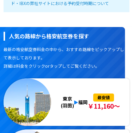
ド・IBXの弊社サイトにおける予約受付時期について
人気の路線から格安航空券を探す
最新の格安航空券料金の中から、おすすめ路線をピックアップし
て表示しております。
詳細は料金をクリックorタップしてご覧ください。
最安値
東京
福岡
￥11,160～
(羽田)