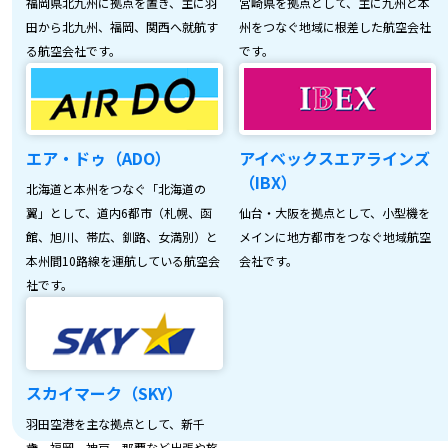
福岡県北九州に拠点を置き、主に羽
宮崎県を拠点として、主に九州と本
田から北九州、福岡、関西へ就航す
州をつなぐ地域に根差した航空会社
る航空会社です。
です。
エア・ドゥ（ADO）
アイベックスエアラインズ
（IBX）
北海道と本州をつなぐ「北海道の
翼」として、道内6都市（札幌、函
仙台・大阪を拠点として、小型機を
館、旭川、帯広、釧路、女満別）と
メインに地方都市をつなぐ地域航空
本州間10路線を運航している航空会
会社です。
社です。
スカイマーク（SKY）
羽田空港を主な拠点として、新千
歳、福岡、神戸、那覇など出張や旅