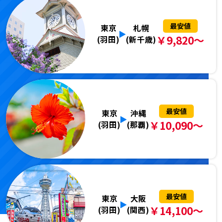
最安値
東京
札幌
￥9,820～
(羽田)
(新千歳)
最安値
東京
沖縄
￥10,090～
(羽田)
(那覇)
最安値
東京
大阪
￥14,100～
(羽田)
(関西)