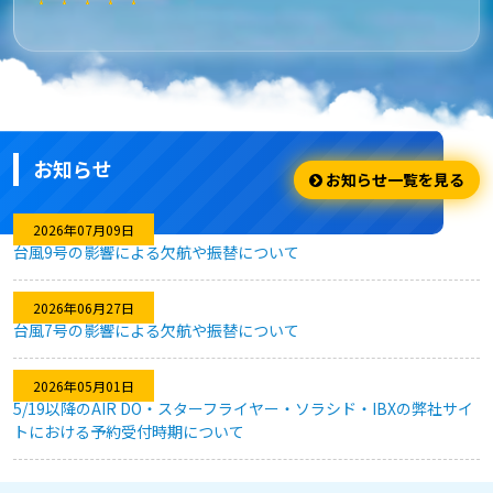
★★★★★
安さ・お得
安くてお得に利用出来ました。
お知らせ
★★★★☆
お知らせ一覧を見る
利用のしやすさ
2026年07月09日
台風9号の影響による欠航や振替について
問題なく利用できました。
2026年06月27日
台風7号の影響による欠航や振替について
★★★★★
2026年05月01日
キャンセル対応
5/19以降のAIR DO・スターフライヤー・ソラシド・IBXの弊社サイ
トにおける予約受付時期について
急な予定変更がありましたが、フレキシブルなキャンセル対応
のおかげで、無駄なく予約を変更することができました。