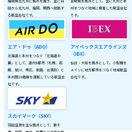
福岡県北九州に拠点を置き、主に羽
宮崎県を拠点として、主に九州と本
田から北九州、福岡、関西へ就航す
州をつなぐ地域に根差した航空会社
る航空会社です。
です。
エア・ドゥ（ADO）
アイベックスエアラインズ
（IBX）
北海道と本州をつなぐ「北海道の
翼」として、道内6都市（札幌、函
仙台・大阪を拠点として、小型機を
館、旭川、帯広、釧路、女満別）と
メインに地方都市をつなぐ地域航空
本州間10路線を運航している航空会
会社です。
社です。
スカイマーク（SKY）
羽田空港を主な拠点として、新千
歳、福岡、神戸、那覇など出張や旅