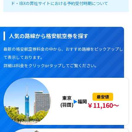
ド・IBXの弊社サイトにおける予約受付時期について
人気の路線から格安航空券を探す
最新の格安航空券料金の中から、おすすめ路線をピックアップし
て表示しております。
詳細は料金をクリックorタップしてご覧ください。
最安値
東京
福岡
￥11,160～
(羽田)