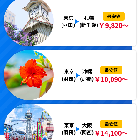
最安値
東京
札幌
￥9,820～
(羽田)
(新千歳)
最安値
東京
沖縄
￥10,090～
(羽田)
(那覇)
最安値
東京
大阪
￥14,100～
(羽田)
(関西)