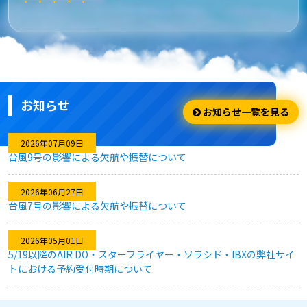
★★★★★
安さ・お得
安くてお得に利用出来ました。
お知らせ
★★★★☆
お知らせ一覧を見る
利用のしやすさ
2026年07月09日
台風9号の影響による欠航や振替について
問題なく利用できました。
2026年06月27日
台風7号の影響による欠航や振替について
★★★★★
2026年05月01日
キャンセル対応
5/19以降のAIR DO・スターフライヤー・ソラシド・IBXの弊社サイ
トにおける予約受付時期について
急な予定変更がありましたが、フレキシブルなキャンセル対応
のおかげで、無駄なく予約を変更することができました。