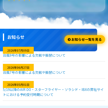
★★★★★
安さ・お得
安くてお得に利用出来ました。
お知らせ
★★★★☆
お知らせ一覧を見る
利用のしやすさ
2026年07月09日
台風9号の影響による欠航や振替について
問題なく利用できました。
2026年06月27日
台風7号の影響による欠航や振替について
★★★★★
2026年05月01日
キャンセル対応
5/19以降のAIR DO・スターフライヤー・ソラシド・IBXの弊社サイ
トにおける予約受付時期について
急な予定変更がありましたが、フレキシブルなキャンセル対応
のおかげで、無駄なく予約を変更することができました。