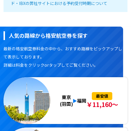
ド・IBXの弊社サイトにおける予約受付時期について
人気の路線から格安航空券を探す
最新の格安航空券料金の中から、おすすめ路線をピックアップし
て表示しております。
詳細は料金をクリックorタップしてご覧ください。
最安値
東京
福岡
￥11,160～
(羽田)