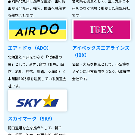
福岡県北九州に拠点を置き、主に羽
宮崎県を拠点として、主に九州と本
田から北九州、福岡、関西へ就航す
州をつなぐ地域に根差した航空会社
る航空会社です。
です。
エア・ドゥ（ADO）
アイベックスエアラインズ
（IBX）
北海道と本州をつなぐ「北海道の
翼」として、道内6都市（札幌、函
仙台・大阪を拠点として、小型機を
館、旭川、帯広、釧路、女満別）と
メインに地方都市をつなぐ地域航空
本州間10路線を運航している航空会
会社です。
社です。
スカイマーク（SKY）
羽田空港を主な拠点として、新千
歳、福岡、神戸、那覇など出張や旅