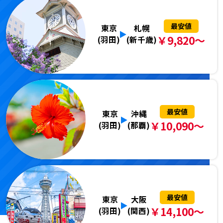
最安値
東京
札幌
￥9,820～
(羽田)
(新千歳)
最安値
東京
沖縄
￥10,090～
(羽田)
(那覇)
最安値
東京
大阪
￥14,100～
(羽田)
(関西)