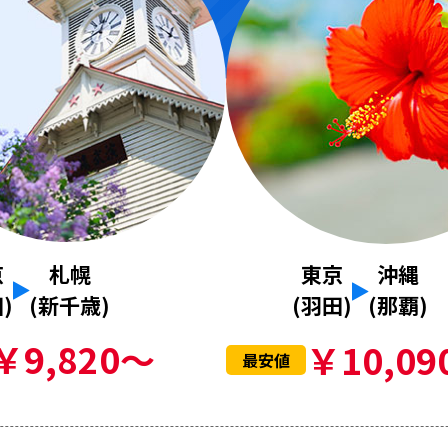
京
札幌
東京
沖縄
)
(新千歳)
(羽田)
(那覇)
￥9,820～
￥10,09
最安値