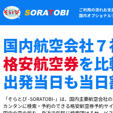
ご利用の流れ
お支
国内オプショナル
国内航空会社７
格安航空券
を比
出発当日も当日
「そらとび -SORATOBI-」は、国内主要航空会
カンタンに検索・予約のできる格安航空券予約サイ
国内の空の旅を、身近で気軽に検索頂けるサービス