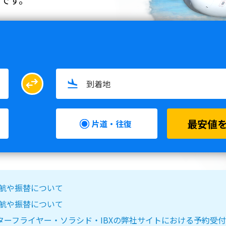
swap_horiz
最安値
片道・往復
る欠航や振替について
る欠航や振替について
IR DO・スターフライヤー・ソラシド・IBXの弊社サイトにおける予約