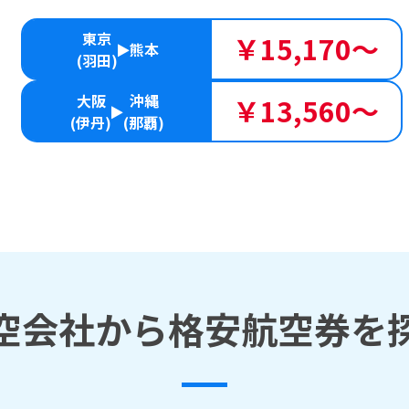
東京
￥15,170～
熊本
(羽田)
大阪
沖縄
￥13,560～
(伊丹)
(那覇)
空会社から格安航空券を