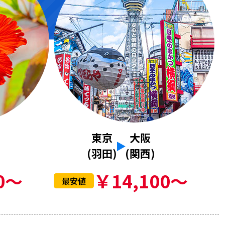
東京
大阪
(羽田)
(関西)
0～
￥14,100～
最安値