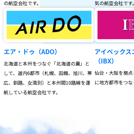
の航空会社です。
気の航空会社です
エア・ドゥ（ADO）
アイベックス
（IBX）
北海道と本州をつなぐ「北海道の翼」と
仙台・大阪を拠点
して、道内6都市（札幌、函館、旭川、帯
に地方都市をつな
広、釧路、女満別）と本州間10路線を運
航している航空会社です。