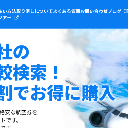
払い方法
取り消しについて
よくある質問
お問い合わせ
ブログ
ツアー
社の
較検索！
割でお得に購入
社の格安な航空券を
トです。
です。