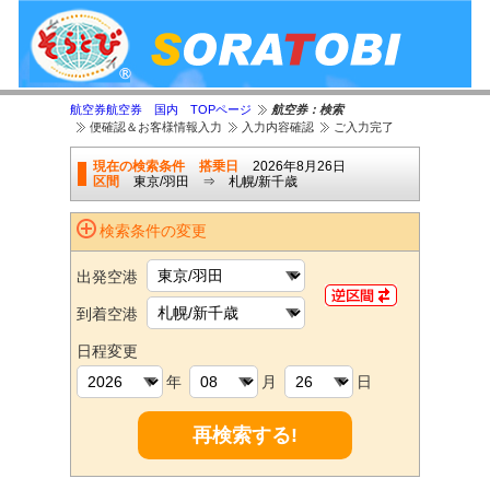
航空券航空券 国内 TOPページ
航空券：検索
便確認＆お客様情報入力
入力内容確認
ご入力完了
現在の検索条件
搭乗日
2026年8月26日
区間
東京/羽田 ⇒ 札幌/新千歳
検索条件の変更
出発空港
到着空港
日程変更
年
月
日