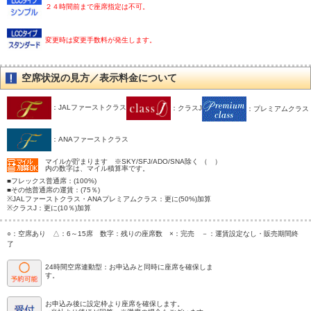
２４時間前まで座席指定は不可。
変更時は変更手数料が発生します。
空席状況の見方／表示料金について
：JALファーストクラス
：クラスJ
：プレミアムクラス
：ANAファーストクラス
マイルが貯まります ※SKY/SFJ/ADO/SNA除く （ ）
内の数字は、マイル積算率です。
■フレックス普通席：(100%)
■その他普通席の運賃：(75％)
※JALファーストクラス・ANAプレミアムクラス：更に(50%)加算
※クラスJ：更に(10％)加算
○：空席あり △：6～15席 数字：残りの座席数 ×：完売 －：運賃設定なし・販売期間終
了
24時間空席連動型：お申込みと同時に座席を確保しま
す。
お申込み後に設定枠より座席を確保します。