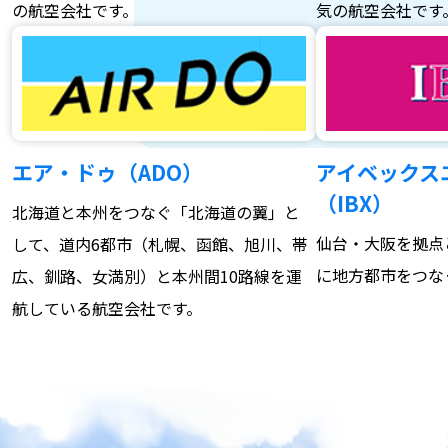
の航空会社です。
気の航空会社です
エア・ドゥ（ADO）
アイベックス
（IBX）
北海道と本州をつなぐ「北海道の翼」と
仙台・大阪を拠点
して、道内6都市（札幌、函館、旭川、帯
に地方都市をつな
広、釧路、女満別）と本州間10路線を運
航している航空会社です。