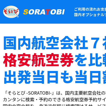
ご利用の流れ
お支
国内オプショナル
国内航空会社７
格安航空券
を比
出発当日も当日
「そらとび -SORATOBI-」は、国内主要航空会
カンタンに検索・予約のできる格安航空券予約サイ
国内の空の旅を、身近で気軽に検索頂けるサービス