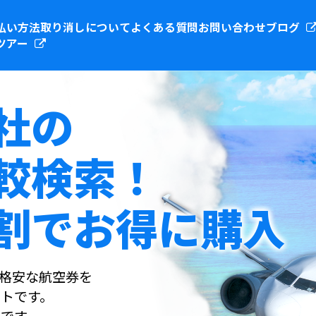
払い方法
取り消しについて
よくある質問
お問い合わせ
ブログ
ツアー
社の
較検索！
割でお得に購入
社の格安な航空券を
トです。
です。