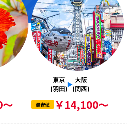
東京
大阪
(羽田)
(関西)
0～
￥14,100～
最安値