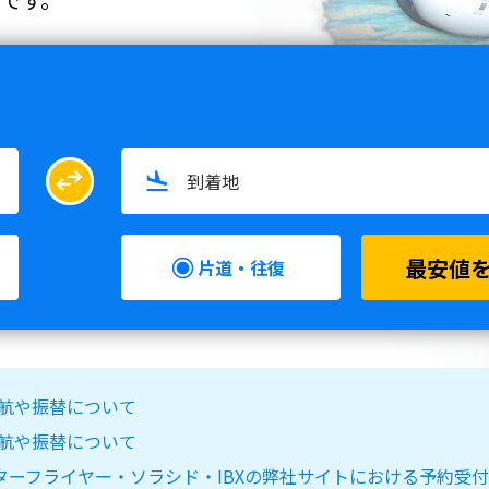
swap_horiz
最安値
片道・往復
る欠航や振替について
る欠航や振替について
IR DO・スターフライヤー・ソラシド・IBXの弊社サイトにおける予約