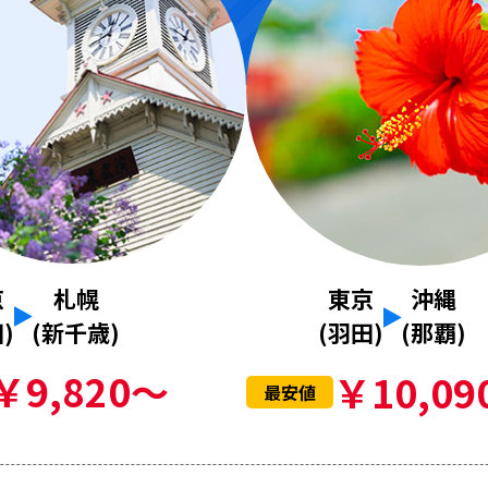
京
札幌
東京
沖縄
)
(新千歳)
(羽田)
(那覇)
￥9,820～
￥10,09
最安値