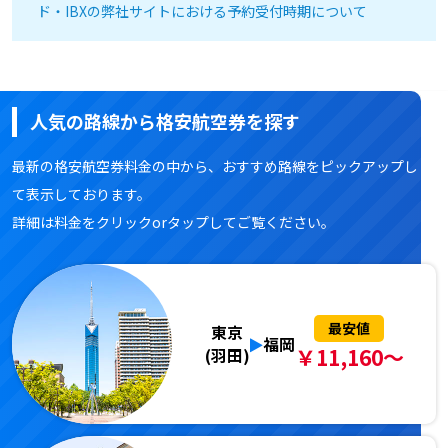
ド・IBXの弊社サイトにおける予約受付時期について
人気の路線から格安航空券を探す
最新の格安航空券料金の中から、おすすめ路線をピックアップし
て表示しております。
詳細は料金をクリックorタップしてご覧ください。
最安値
東京
福岡
￥11,160～
(羽田)