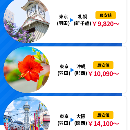
最安値
東京
札幌
￥9,820～
(羽田)
(新千歳)
最安値
東京
沖縄
￥10,090～
(羽田)
(那覇)
最安値
東京
大阪
￥14,100～
(羽田)
(関西)