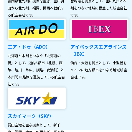
福岡県北九州に拠点を置き、主に羽
宮崎県を拠点として、主に九州と本
田から北九州、福岡、関西へ就航す
州をつなぐ地域に根差した航空会社
る航空会社です。
です。
エア・ドゥ（ADO）
アイベックスエアラインズ
（IBX）
北海道と本州をつなぐ「北海道の
翼」として、道内6都市（札幌、函
仙台・大阪を拠点として、小型機を
館、旭川、帯広、釧路、女満別）と
メインに地方都市をつなぐ地域航空
本州間10路線を運航している航空会
会社です。
社です。
スカイマーク（SKY）
羽田空港を主な拠点として、新千
歳、福岡、神戸、那覇など出張や旅