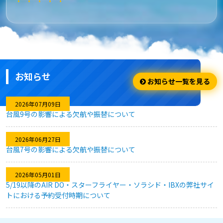
★★★★★
安さ・お得
安くてお得に利用出来ました。
お知らせ
★★★★☆
お知らせ一覧を見る
利用のしやすさ
2026年07月09日
台風9号の影響による欠航や振替について
問題なく利用できました。
2026年06月27日
台風7号の影響による欠航や振替について
★★★★★
2026年05月01日
キャンセル対応
5/19以降のAIR DO・スターフライヤー・ソラシド・IBXの弊社サイ
トにおける予約受付時期について
急な予定変更がありましたが、フレキシブルなキャンセル対応
のおかげで、無駄なく予約を変更することができました。