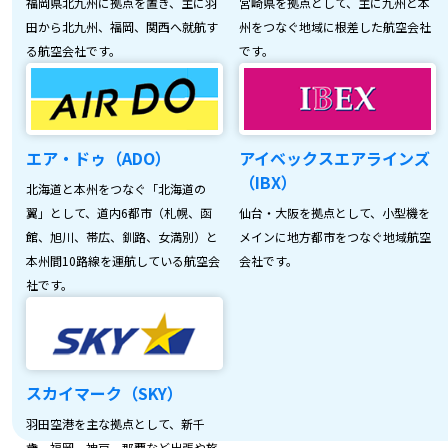
福岡県北九州に拠点を置き、主に羽
宮崎県を拠点として、主に九州と本
田から北九州、福岡、関西へ就航す
州をつなぐ地域に根差した航空会社
る航空会社です。
です。
エア・ドゥ（ADO）
アイベックスエアラインズ
（IBX）
北海道と本州をつなぐ「北海道の
翼」として、道内6都市（札幌、函
仙台・大阪を拠点として、小型機を
館、旭川、帯広、釧路、女満別）と
メインに地方都市をつなぐ地域航空
本州間10路線を運航している航空会
会社です。
社です。
スカイマーク（SKY）
羽田空港を主な拠点として、新千
歳、福岡、神戸、那覇など出張や旅