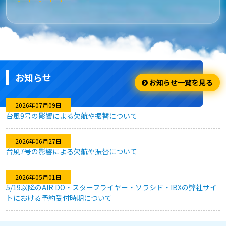
★★★★★
安さ・お得
安くてお得に利用出来ました。
お知らせ
★★★★☆
お知らせ一覧を見る
利用のしやすさ
2026年07月09日
台風9号の影響による欠航や振替について
問題なく利用できました。
2026年06月27日
台風7号の影響による欠航や振替について
★★★★★
2026年05月01日
キャンセル対応
5/19以降のAIR DO・スターフライヤー・ソラシド・IBXの弊社サイ
トにおける予約受付時期について
急な予定変更がありましたが、フレキシブルなキャンセル対応
のおかげで、無駄なく予約を変更することができました。