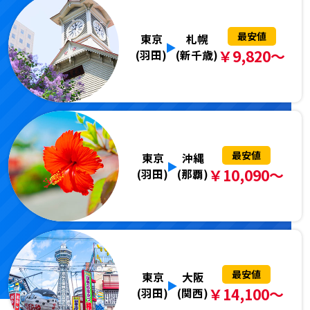
最安値
東京
札幌
￥9,820～
(羽田)
(新千歳)
最安値
東京
沖縄
￥10,090～
(羽田)
(那覇)
最安値
東京
大阪
￥14,100～
(羽田)
(関西)