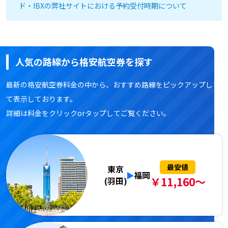
ド・IBXの弊社サイトにおける予約受付時期について
人気の路線から格安航空券を探す
最新の格安航空券料金の中から、おすすめ路線をピックアップし
て表示しております。
詳細は料金をクリックorタップしてご覧ください。
最安値
東京
福岡
￥11,160～
(羽田)