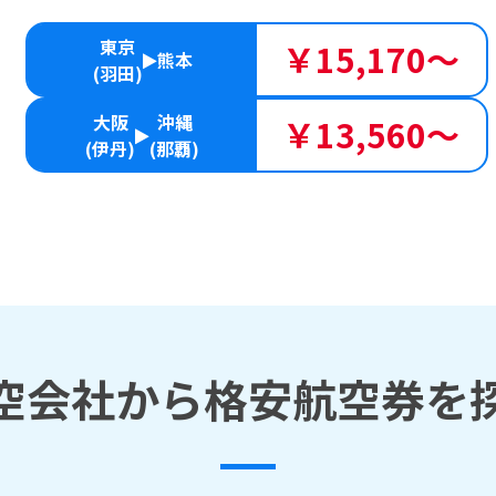
東京
￥15,170～
熊本
(羽田)
大阪
沖縄
￥13,560～
(伊丹)
(那覇)
空会社から格安航空券を