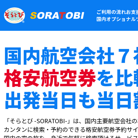
ご利用の流れ
お支
国内オプショナル
国内航空会社７
格安航空券
を比
出発当日も当日
「そらとび -SORATOBI-」は、国内主要航空会
カンタンに検索・予約のできる格安航空券予約サイ
国内の空の旅を、身近で気軽に検索頂けるサービス