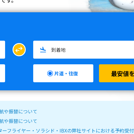
swap_horiz
最安値
片道・往復
る欠航や振替について
る欠航や振替について
IR DO・スターフライヤー・ソラシド・IBXの弊社サイトにおける予約