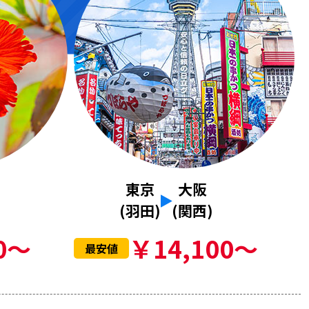
東京
大阪
(羽田)
(関西)
0～
￥14,100～
最安値