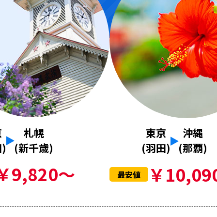
京
札幌
東京
沖縄
)
(新千歳)
(羽田)
(那覇)
￥9,820～
￥10,09
最安値