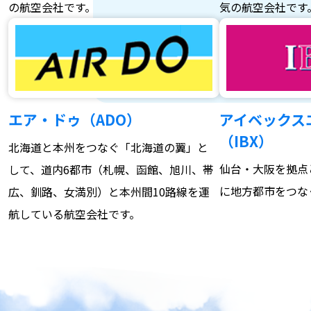
の航空会社です。
気の航空会社です
エア・ドゥ（ADO）
アイベックス
（IBX）
北海道と本州をつなぐ「北海道の翼」と
仙台・大阪を拠点
して、道内6都市（札幌、函館、旭川、帯
に地方都市をつな
広、釧路、女満別）と本州間10路線を運
航している航空会社です。