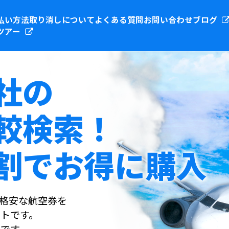
払い方法
取り消しについて
よくある質問
お問い合わせ
ブログ
ツアー
社の
較検索！
割でお得に購入
社の格安な航空券を
トです。
です。