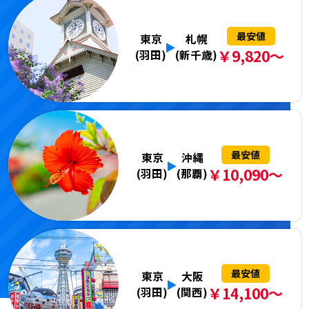
最安値
東京
札幌
￥9,820～
(羽田)
(新千歳)
最安値
東京
沖縄
￥10,090～
(羽田)
(那覇)
最安値
東京
大阪
￥14,100～
(羽田)
(関西)