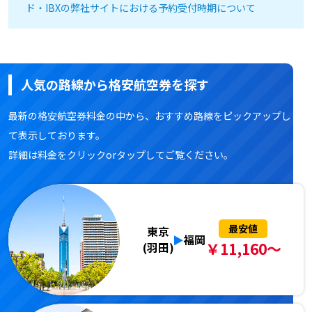
ド・IBXの弊社サイトにおける予約受付時期について
人気の路線から格安航空券を探す
最新の格安航空券料金の中から、おすすめ路線をピックアップし
て表示しております。
詳細は料金をクリックorタップしてご覧ください。
最安値
東京
福岡
￥11,160～
(羽田)