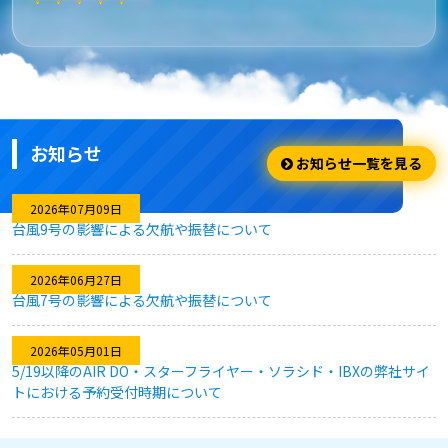
★★★★★
安さ・お得
安くてお得に利用出来ました。
お知らせ
★★★★☆
お知らせ一覧を見る
利用のしやすさ
2026年07月09日
台風9号の影響による欠航や振替について
問題なく利用できました。
2026年06月27日
台風7号の影響による欠航や振替について
★★★★★
2026年05月01日
キャンセル対応
5/19以降のAIR DO・スターフライヤー・ソラシド・IBXの弊社サイ
トにおける予約受付時期について
急な予定変更がありましたが、フレキシブルなキャンセル対応
のおかげで、無駄なく予約を変更することができました。