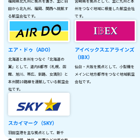
福岡県北九州に拠点を置き、主に羽
宮崎県を拠点として、主に九州と本
田から北九州、福岡、関西へ就航す
州をつなぐ地域に根差した航空会社
る航空会社です。
です。
エア・ドゥ（ADO）
アイベックスエアラインズ
（IBX）
北海道と本州をつなぐ「北海道の
翼」として、道内6都市（札幌、函
仙台・大阪を拠点として、小型機を
館、旭川、帯広、釧路、女満別）と
メインに地方都市をつなぐ地域航空
本州間10路線を運航している航空会
会社です。
社です。
スカイマーク（SKY）
羽田空港を主な拠点として、新千
歳、福岡、神戸、那覇など出張や旅