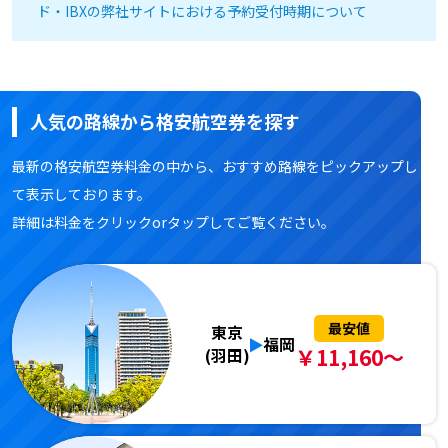
ド・IBXの弊社サイトにおける予約受付時期について
人気の路線から格安航空券を探す
最新の格安航空券料金の中から、おすすめ路線をピックアップし
て表示しております。
詳細は料金をクリックorタップしてご覧ください。
最安値
東京
福岡
￥11,160～
(羽田)