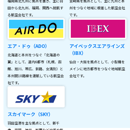
福岡県北九州に拠点を置き、主に羽
宮崎県を拠点として、主に九州と本
田から北九州、福岡、関西へ就航す
州をつなぐ地域に根差した航空会社
る航空会社です。
です。
エア・ドゥ（ADO）
アイベックスエアラインズ
（IBX）
北海道と本州をつなぐ「北海道の
翼」として、道内6都市（札幌、函
仙台・大阪を拠点として、小型機を
館、旭川、帯広、釧路、女満別）と
メインに地方都市をつなぐ地域航空
本州間10路線を運航している航空会
会社です。
社です。
スカイマーク（SKY）
羽田空港を主な拠点として、新千
歳、福岡、神戸、那覇など出張や旅