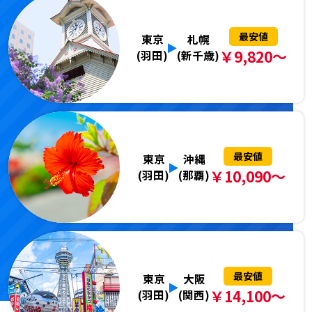
最安値
東京
札幌
￥9,820～
(羽田)
(新千歳)
最安値
東京
沖縄
￥10,090～
(羽田)
(那覇)
最安値
東京
大阪
￥14,100～
(羽田)
(関西)