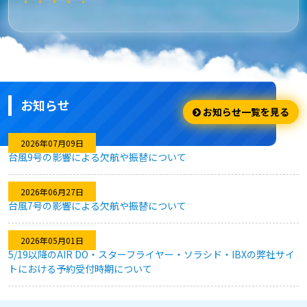
★★★★★
安さ・お得
安くてお得に利用出来ました。
お知らせ
★★★★☆
お知らせ一覧を見る
利用のしやすさ
2026年07月09日
台風9号の影響による欠航や振替について
問題なく利用できました。
2026年06月27日
台風7号の影響による欠航や振替について
★★★★★
2026年05月01日
キャンセル対応
5/19以降のAIR DO・スターフライヤー・ソラシド・IBXの弊社サイ
トにおける予約受付時期について
急な予定変更がありましたが、フレキシブルなキャンセル対応
のおかげで、無駄なく予約を変更することができました。