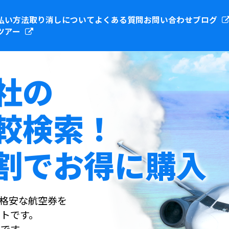
払い方法
取り消しについて
よくある質問
お問い合わせ
ブログ
ツアー
社の
較検索！
割でお得に購入
社の格安な航空券を
トです。
です。