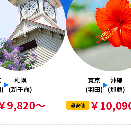
京
札幌
東京
沖縄
)
(新千歳)
(羽田)
(那覇)
￥9,820～
￥10,09
最安値