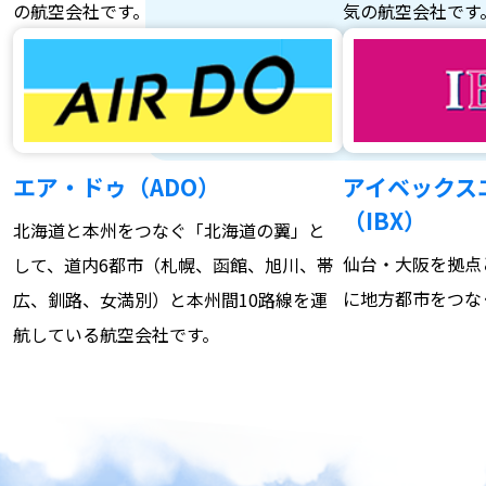
の航空会社です。
気の航空会社です
エア・ドゥ（ADO）
アイベックス
（IBX）
北海道と本州をつなぐ「北海道の翼」と
仙台・大阪を拠点
して、道内6都市（札幌、函館、旭川、帯
に地方都市をつな
広、釧路、女満別）と本州間10路線を運
航している航空会社です。