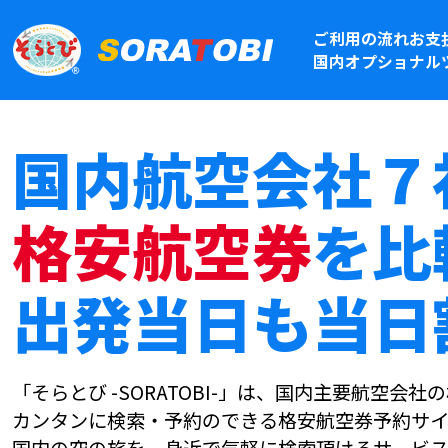
ご利用の流れ
お支
国内オプショナル
国内航空会社７
格安航空券
を比
出発当日も当日
「そらとび -SORATOBI-」は、国内主要航空会
カンタンに検索・予約のできる格安航空券予約サイ
国内の空の旅を、身近で気軽に検索頂けるサービス