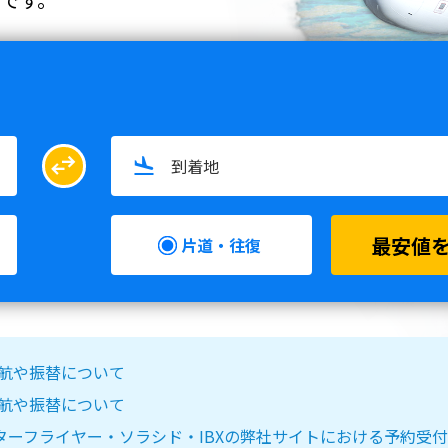
swap_horiz
最安値
片道・往復
る欠航や振替について
る欠航や振替について
IR DO・スターフライヤー・ソラシド・IBXの弊社サイトにおける予約