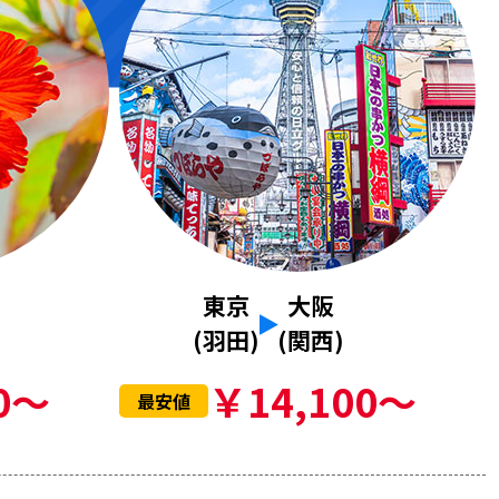
東京
大阪
(羽田)
(関西)
0～
￥14,100～
最安値