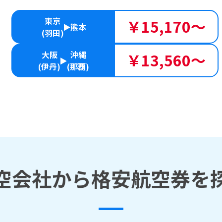
東京
￥15,170～
熊本
(羽田)
大阪
沖縄
￥13,560～
(伊丹)
(那覇)
空会社から格安航空券を