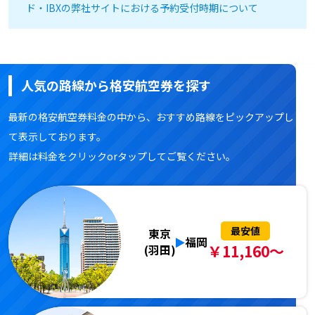
ド・IBXの弊社サイトにおける予約受付時期について
人気の路線から格安航空券を探す
最新の格安航空券料金の中から、おすすめ路線をピックアップし
て表示しております。
詳細は料金をクリックorタップしてご覧ください。
最安値
東京
福岡
￥11,160～
(羽田)