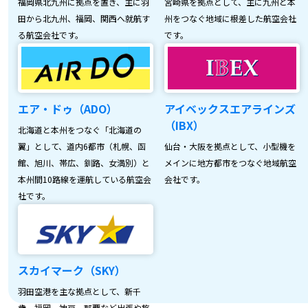
福岡県北九州に拠点を置き、主に羽
宮崎県を拠点として、主に九州と本
田から北九州、福岡、関西へ就航す
州をつなぐ地域に根差した航空会社
る航空会社です。
です。
エア・ドゥ（ADO）
アイベックスエアラインズ
（IBX）
北海道と本州をつなぐ「北海道の
翼」として、道内6都市（札幌、函
仙台・大阪を拠点として、小型機を
館、旭川、帯広、釧路、女満別）と
メインに地方都市をつなぐ地域航空
本州間10路線を運航している航空会
会社です。
社です。
スカイマーク（SKY）
羽田空港を主な拠点として、新千
歳、福岡、神戸、那覇など出張や旅