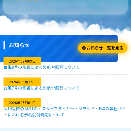
★★★★★
安さ・お得
安くてお得に利用出来ました。
お知らせ
★★★★☆
お知らせ一覧を見る
利用のしやすさ
2026年07月09日
台風9号の影響による欠航や振替について
問題なく利用できました。
2026年06月27日
台風7号の影響による欠航や振替について
★★★★★
2026年05月01日
キャンセル対応
5/19以降のAIR DO・スターフライヤー・ソラシド・IBXの弊社サイ
トにおける予約受付時期について
急な予定変更がありましたが、フレキシブルなキャンセル対応
のおかげで、無駄なく予約を変更することができました。