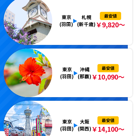
最安値
東京
札幌
￥9,820～
(羽田)
(新千歳)
最安値
東京
沖縄
￥10,090～
(羽田)
(那覇)
最安値
東京
大阪
￥14,100～
(羽田)
(関西)