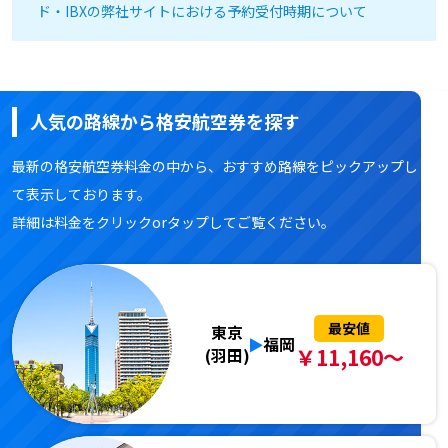
ド・IBXの弊社サイトにおける予約受付時期について
人気の路線から格安航空券を探す
最新の格安航空券料金の中から、おすすめ路線をピックアップし
て表示しております。
詳細は料金をクリックorタップしてご覧ください。
最安値
東京
福岡
￥11,160～
(羽田)