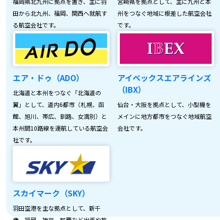
福岡県北九州に拠点を置き、主に羽
宮崎県を拠点として、主に九州と本
田から北九州、福岡、関西へ就航す
州をつなぐ地域に根差した航空会社
る航空会社です。
です。
エア・ドゥ（ADO）
アイベックスエアラインズ
（IBX）
北海道と本州をつなぐ「北海道の
翼」として、道内6都市（札幌、函
仙台・大阪を拠点として、小型機を
館、旭川、帯広、釧路、女満別）と
メインに地方都市をつなぐ地域航空
本州間10路線を運航している航空会
会社です。
社です。
スカイマーク（SKY）
羽田空港を主な拠点として、新千
歳、福岡、神戸、那覇など出張や旅