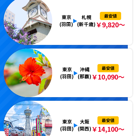
最安値
東京
札幌
￥9,820～
(羽田)
(新千歳)
最安値
東京
沖縄
￥10,090～
(羽田)
(那覇)
最安値
東京
大阪
￥14,100～
(羽田)
(関西)