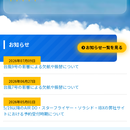
★★★★★
安さ・お得
安くてお得に利用出来ました。
お知らせ
★★★★☆
お知らせ一覧を見る
利用のしやすさ
2026年07月09日
台風9号の影響による欠航や振替について
問題なく利用できました。
2026年06月27日
台風7号の影響による欠航や振替について
★★★★★
2026年05月01日
キャンセル対応
5/19以降のAIR DO・スターフライヤー・ソラシド・IBXの弊社サイ
トにおける予約受付時期について
急な予定変更がありましたが、フレキシブルなキャンセル対応
のおかげで、無駄なく予約を変更することができました。