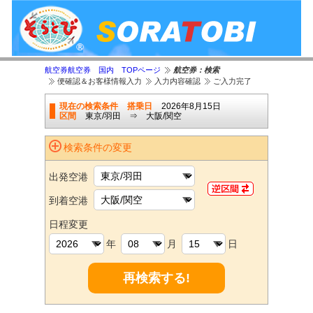
航空券航空券 国内 TOPページ
航空券：検索
便確認＆お客様情報入力
入力内容確認
ご入力完了
現在の検索条件
搭乗日
2026年8月15日
区間
東京/羽田 ⇒ 大阪/関空
検索条件の変更
出発空港
到着空港
日程変更
年
月
日