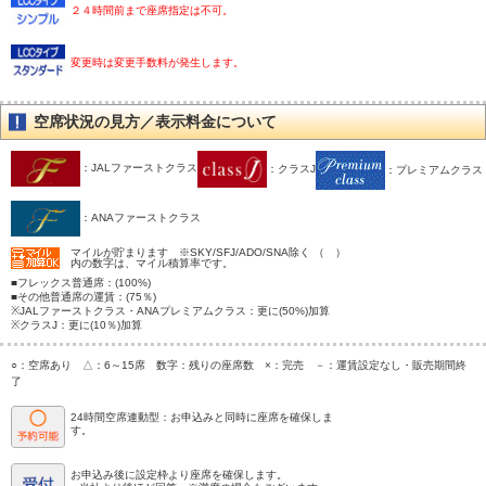
２４時間前まで座席指定は不可。
変更時は変更手数料が発生します。
空席状況の見方／表示料金について
：JALファーストクラス
：クラスJ
：プレミアムクラス
：ANAファーストクラス
マイルが貯まります ※SKY/SFJ/ADO/SNA除く （ ）
内の数字は、マイル積算率です。
■フレックス普通席：(100%)
■その他普通席の運賃：(75％)
※JALファーストクラス・ANAプレミアムクラス：更に(50%)加算
※クラスJ：更に(10％)加算
○：空席あり △：6～15席 数字：残りの座席数 ×：完売 －：運賃設定なし・販売期間終
了
24時間空席連動型：お申込みと同時に座席を確保しま
す。
お申込み後に設定枠より座席を確保します。