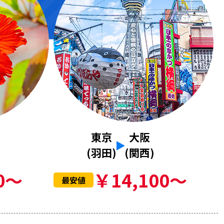
東京
大阪
(羽田)
(関西)
0～
￥14,100～
最安値