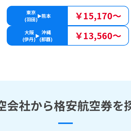
東京
￥15,170～
熊本
(羽田)
大阪
沖縄
￥13,560～
(伊丹)
(那覇)
空会社から格安航空券を