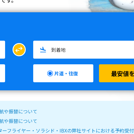
swap_horiz
最安値
片道・往復
る欠航や振替について
る欠航や振替について
IR DO・スターフライヤー・ソラシド・IBXの弊社サイトにおける予約