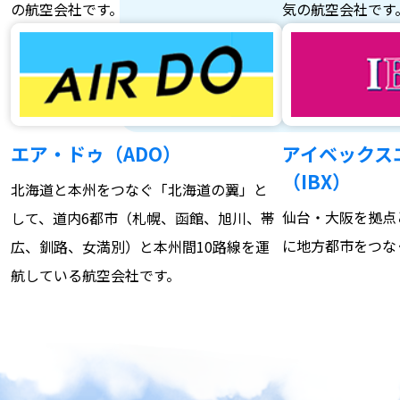
の航空会社です。
気の航空会社です
エア・ドゥ（ADO）
アイベックス
（IBX）
北海道と本州をつなぐ「北海道の翼」と
仙台・大阪を拠点
して、道内6都市（札幌、函館、旭川、帯
に地方都市をつな
広、釧路、女満別）と本州間10路線を運
航している航空会社です。