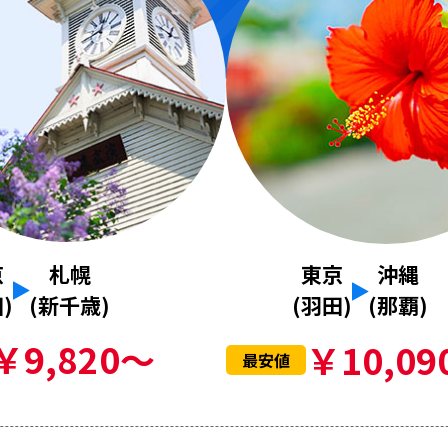
京
札幌
東京
沖縄
)
(新千歳)
(羽田)
(那覇)
￥9,820～
￥10,09
最安値