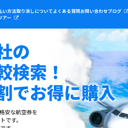
払い方法
取り消しについて
よくある質問
お問い合わせ
ブログ
ツアー
社の
較検索！
割でお得に購入
社の格安な航空券を
トです。
です。