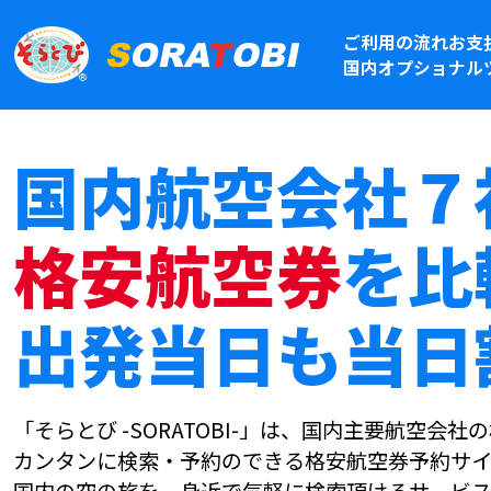
ご利用の流れ
お支
国内オプショナル
国内航空会社７
格安航空券
を比
出発当日も当日
「そらとび -SORATOBI-」は、国内主要航空会
カンタンに検索・予約のできる格安航空券予約サイ
国内の空の旅を、身近で気軽に検索頂けるサービス