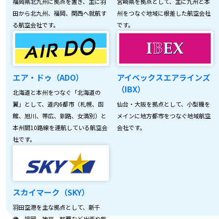
福岡県北九州に拠点を置き、主に羽
宮崎県を拠点として、主に九州と本
田から北九州、福岡、関西へ就航す
州をつなぐ地域に根差した航空会社
る航空会社です。
です。
エア・ドゥ（ADO）
アイベックスエアラインズ
（IBX）
北海道と本州をつなぐ「北海道の
翼」として、道内6都市（札幌、函
仙台・大阪を拠点として、小型機を
館、旭川、帯広、釧路、女満別）と
メインに地方都市をつなぐ地域航空
本州間10路線を運航している航空会
会社です。
社です。
スカイマーク（SKY）
羽田空港を主な拠点として、新千
歳、福岡、神戸、那覇など出張や旅