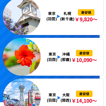
最安値
東京
札幌
￥9,820～
(羽田)
(新千歳)
最安値
東京
沖縄
￥10,090～
(羽田)
(那覇)
最安値
東京
大阪
￥14,100～
(羽田)
(関西)