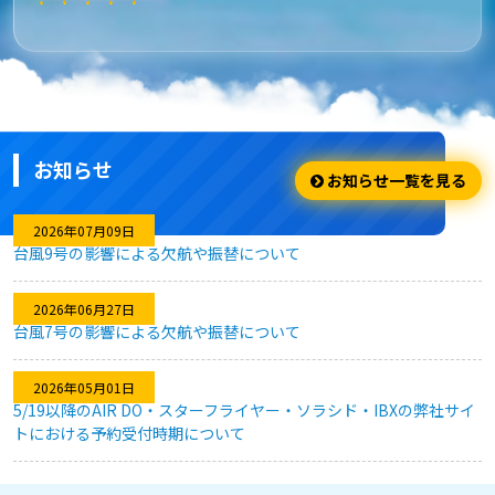
★★★★★
安さ・お得
安くてお得に利用出来ました。
お知らせ
★★★★☆
お知らせ一覧を見る
利用のしやすさ
2026年07月09日
台風9号の影響による欠航や振替について
問題なく利用できました。
2026年06月27日
台風7号の影響による欠航や振替について
★★★★★
2026年05月01日
キャンセル対応
5/19以降のAIR DO・スターフライヤー・ソラシド・IBXの弊社サイ
トにおける予約受付時期について
急な予定変更がありましたが、フレキシブルなキャンセル対応
のおかげで、無駄なく予約を変更することができました。