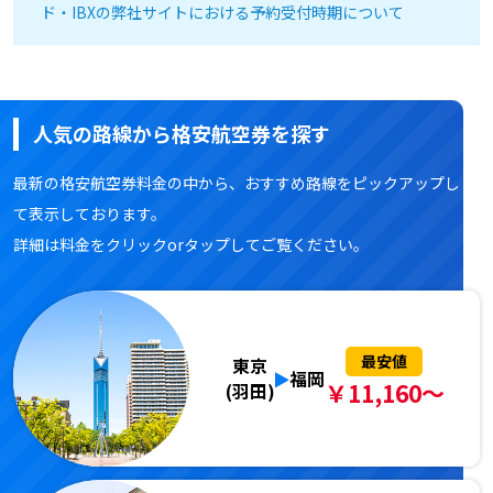
ド・IBXの弊社サイトにおける予約受付時期について
人気の路線から格安航空券を探す
最新の格安航空券料金の中から、おすすめ路線をピックアップし
て表示しております。
詳細は料金をクリックorタップしてご覧ください。
最安値
東京
福岡
￥11,160～
(羽田)