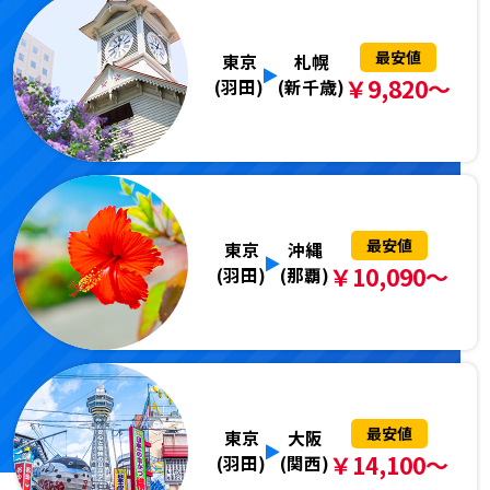
最安値
東京
札幌
￥9,820～
(羽田)
(新千歳)
最安値
東京
沖縄
￥10,090～
(羽田)
(那覇)
最安値
東京
大阪
￥14,100～
(羽田)
(関西)