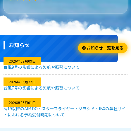
★★★★★
安さ・お得
安くてお得に利用出来ました。
お知らせ
★★★★☆
お知らせ一覧を見る
利用のしやすさ
2026年07月09日
台風9号の影響による欠航や振替について
問題なく利用できました。
2026年06月27日
台風7号の影響による欠航や振替について
★★★★★
2026年05月01日
キャンセル対応
5/19以降のAIR DO・スターフライヤー・ソラシド・IBXの弊社サイ
トにおける予約受付時期について
急な予定変更がありましたが、フレキシブルなキャンセル対応
のおかげで、無駄なく予約を変更することができました。