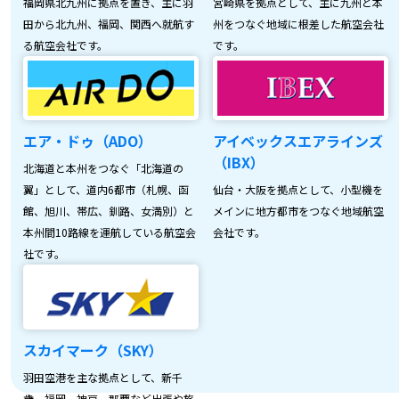
福岡県北九州に拠点を置き、主に羽
宮崎県を拠点として、主に九州と本
田から北九州、福岡、関西へ就航す
州をつなぐ地域に根差した航空会社
る航空会社です。
です。
エア・ドゥ（ADO）
アイベックスエアラインズ
（IBX）
北海道と本州をつなぐ「北海道の
翼」として、道内6都市（札幌、函
仙台・大阪を拠点として、小型機を
館、旭川、帯広、釧路、女満別）と
メインに地方都市をつなぐ地域航空
本州間10路線を運航している航空会
会社です。
社です。
スカイマーク（SKY）
羽田空港を主な拠点として、新千
歳、福岡、神戸、那覇など出張や旅