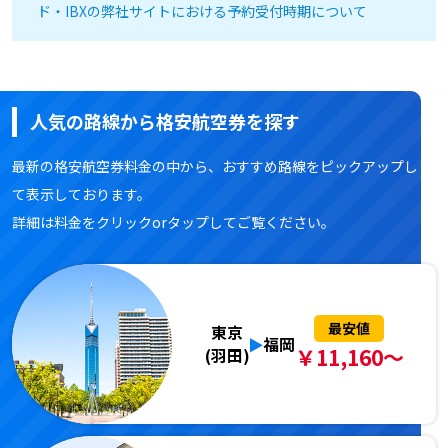
ド・IBXの弊社サイトにおける予約受付時期について
人気の路線から格安航空券を探す
最新の格安航空券料金の中から、おすすめ路線をピックアップし
て表示しております。
詳細は料金をクリックorタップしてご覧ください。
最安値
東京
福岡
￥11,160～
(羽田)