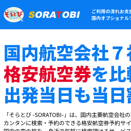
ご利用の流れ
お支
国内オプショナル
国内航空会社７
格安航空券
を比
出発当日も当日
「そらとび -SORATOBI-」は、国内主要航空会
カンタンに検索・予約のできる格安航空券予約サイ
国内の空の旅を、身近で気軽に検索頂けるサービス