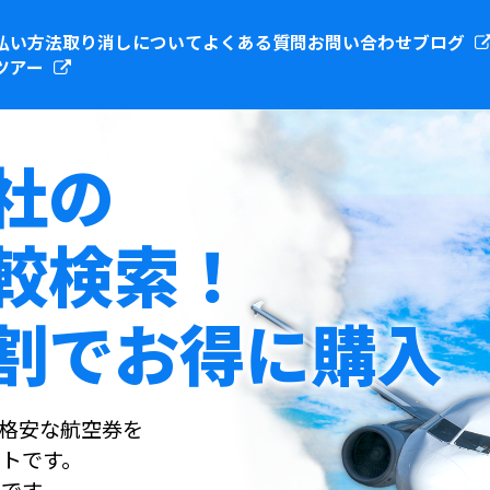
払い方法
取り消しについて
よくある質問
お問い合わせ
ブログ
ツアー
社の
較検索！
割でお得に購入
社の格安な航空券を
トです。
です。