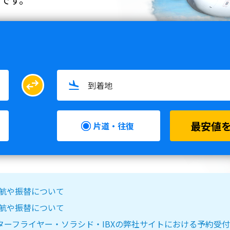
swap_horiz
最安値
片道・往復
る欠航や振替について
る欠航や振替について
IR DO・スターフライヤー・ソラシド・IBXの弊社サイトにおける予約