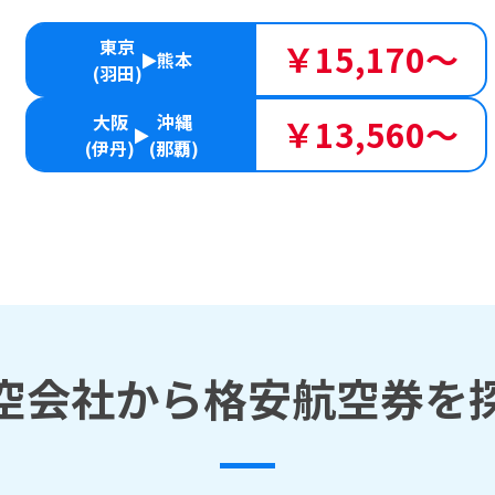
東京
￥15,170～
熊本
(羽田)
大阪
沖縄
￥13,560～
(伊丹)
(那覇)
空会社から格安航空券を