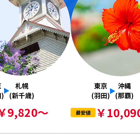
京
札幌
東京
沖縄
)
(新千歳)
(羽田)
(那覇)
￥9,820～
￥10,09
最安値