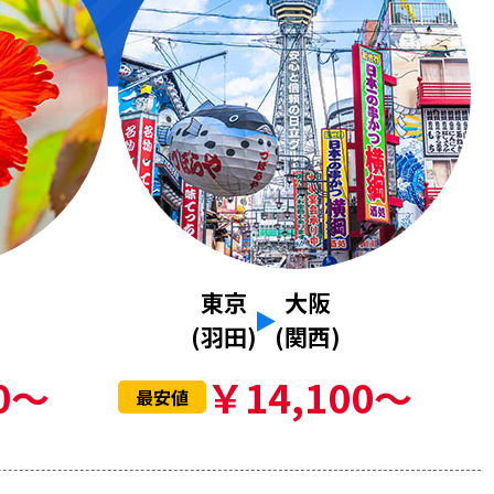
東京
大阪
(羽田)
(関西)
0～
￥14,100～
最安値