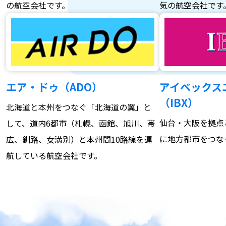
の航空会社です。
気の航空会社です
エア・ドゥ（ADO）
アイベックス
（IBX）
北海道と本州をつなぐ「北海道の翼」と
仙台・大阪を拠点
して、道内6都市（札幌、函館、旭川、帯
に地方都市をつな
広、釧路、女満別）と本州間10路線を運
航している航空会社です。