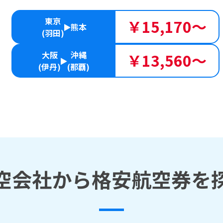
東京
￥15,170～
熊本
(羽田)
大阪
沖縄
￥13,560～
(伊丹)
(那覇)
空会社から格安航空券を