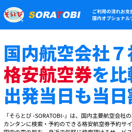
ご利用の流れ
お支
国内オプショナル
国内航空会社７
格安航空券
を比
出発当日も当日
「そらとび -SORATOBI-」は、国内主要航空会
カンタンに検索・予約のできる格安航空券予約サイ
国内の空の旅を、身近で気軽に検索頂けるサービス