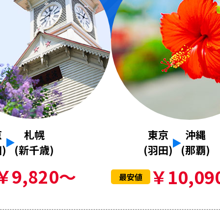
京
札幌
東京
沖縄
)
(新千歳)
(羽田)
(那覇)
￥9,820～
￥10,09
最安値