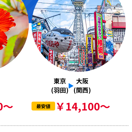
東京
大阪
(羽田)
(関西)
0～
￥14,100～
最安値