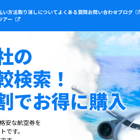
払い方法
取り消しについて
よくある質問
お問い合わせ
ブログ
ツアー
社の
較検索！
割でお得に購入
社の格安な航空券を
トです。
です。