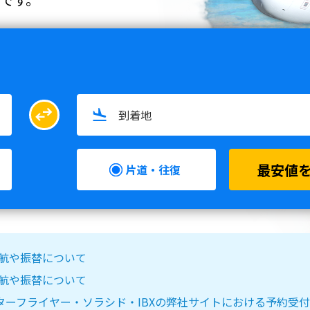
swap_horiz
最安値
片道・往復
る欠航や振替について
る欠航や振替について
IR DO・スターフライヤー・ソラシド・IBXの弊社サイトにおける予約