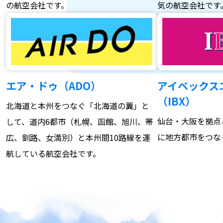
の航空会社です。
気の航空会社です
エア・ドゥ（ADO）
アイベックス
（IBX）
北海道と本州をつなぐ「北海道の翼」と
仙台・大阪を拠点
して、道内6都市（札幌、函館、旭川、帯
に地方都市をつな
広、釧路、女満別）と本州間10路線を運
航している航空会社です。