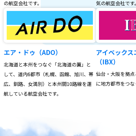
の航空会社です。
気の航空会社です
エア・ドゥ（ADO）
アイベックス
（IBX）
北海道と本州をつなぐ「北海道の翼」と
仙台・大阪を拠点
して、道内6都市（札幌、函館、旭川、帯
に地方都市をつな
広、釧路、女満別）と本州間10路線を運
航している航空会社です。