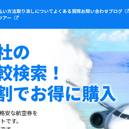
払い方法
取り消しについて
よくある質問
お問い合わせ
ブログ
ツアー
社の
較検索！
割でお得に購入
社の格安な航空券を
トです。
です。