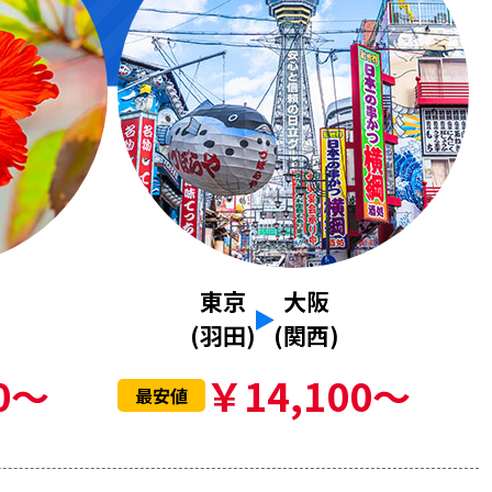
東京
大阪
(羽田)
(関西)
0～
￥14,100～
最安値