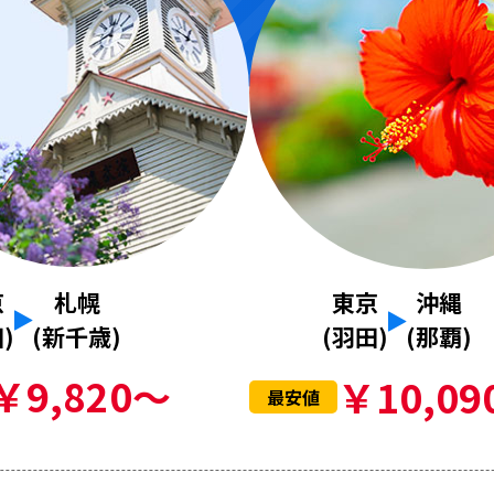
京
札幌
東京
沖縄
)
(新千歳)
(羽田)
(那覇)
￥9,820～
￥10,09
最安値