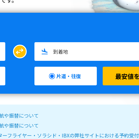
swap_horiz
最安値
片道・往復
る欠航や振替について
る欠航や振替について
IR DO・スターフライヤー・ソラシド・IBXの弊社サイトにおける予約