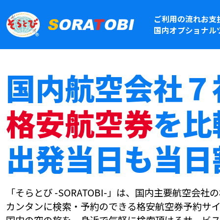
ご利用の流れ
お支
国内オプショナル
国内航空会社７
格安航空券
を比
出発当日も当日
「そらとび -SORATOBI-」は、国内主要航空会
カンタンに検索・予約のできる格安航空券予約サイ
国内の空の旅を、身近で気軽に検索頂けるサービス