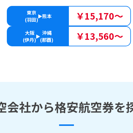
東京
￥15,170～
熊本
(羽田)
大阪
沖縄
￥13,560～
(伊丹)
(那覇)
空会社から格安航空券を