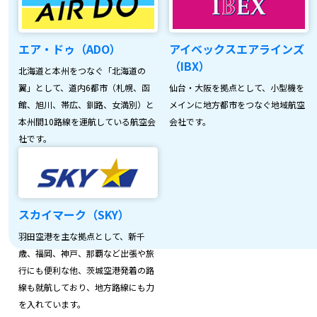
エア・ドゥ（ADO）
アイベックスエアラインズ
（IBX）
北海道と本州をつなぐ「北海道の
翼」として、道内6都市（札幌、函
仙台・大阪を拠点として、小型機を
館、旭川、帯広、釧路、女満別）と
メインに地方都市をつなぐ地域航空
本州間10路線を運航している航空会
会社です。
社です。
スカイマーク（SKY）
羽田空港を主な拠点として、新千
歳、福岡、神戸、那覇など出張や旅
行にも便利な他、茨城空港発着の路
線も就航しており、地方路線にも力
を入れています。