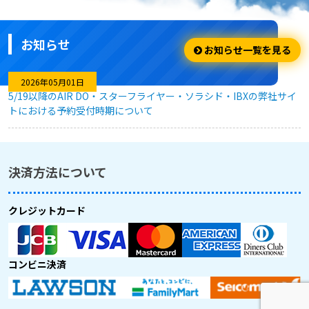
安くてお得に利用出来ました。
お知らせ
★★★★☆
お知らせ一覧を見る
利用のしやすさ
2026年05月01日
5/19以降のAIR DO・スターフライヤー・ソラシド・IBXの弊社サイ
トにおける予約受付時期について
問題なく利用できました。
★★★★★
決済方法について
キャンセル対応
クレジットカード
急な予定変更がありましたが、フレキシブルなキャンセル対応
のおかげで、無駄なく予約を変更することができました。
コンビニ決済