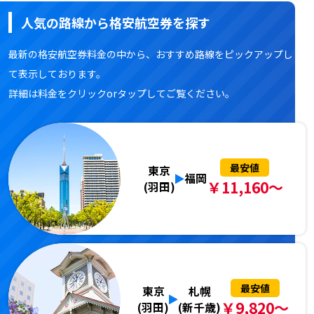
人気の路線から格安航空券を探す
最新の格安航空券料金の中から、おすすめ路線をピックアップし
て表示しております。
詳細は料金をクリックorタップしてご覧ください。
最安値
東京
福岡
￥11,160～
(羽田)
最安値
東京
札幌
￥9,820～
(羽田)
(新千歳)