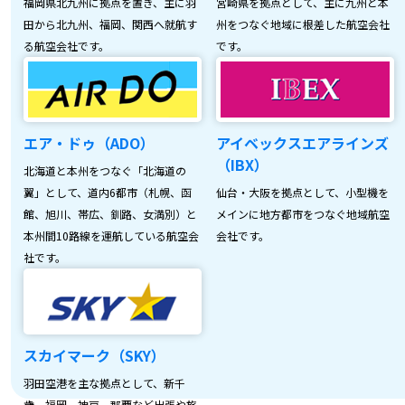
福岡県北九州に拠点を置き、主に羽
宮崎県を拠点として、主に九州と本
田から北九州、福岡、関西へ就航す
州をつなぐ地域に根差した航空会社
る航空会社です。
です。
エア・ドゥ（ADO）
アイベックスエアラインズ
（IBX）
北海道と本州をつなぐ「北海道の
翼」として、道内6都市（札幌、函
仙台・大阪を拠点として、小型機を
館、旭川、帯広、釧路、女満別）と
メインに地方都市をつなぐ地域航空
本州間10路線を運航している航空会
会社です。
社です。
スカイマーク（SKY）
羽田空港を主な拠点として、新千
歳、福岡、神戸、那覇など出張や旅