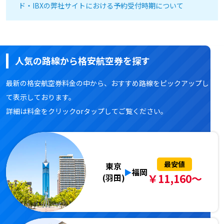
ド・IBXの弊社サイトにおける予約受付時期について
人気の路線から格安航空券を探す
最新の格安航空券料金の中から、おすすめ路線をピックアップし
て表示しております。
詳細は料金をクリックorタップしてご覧ください。
最安値
東京
福岡
￥11,160～
(羽田)