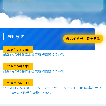
★★★★★
安さ・お得
安くてお得に利用出来ました。
お知らせ
★★★★☆
お知らせ一覧を見る
利用のしやすさ
2026年07月09日
台風9号の影響による欠航や振替について
問題なく利用できました。
2026年06月27日
台風7号の影響による欠航や振替について
★★★★★
2026年05月01日
キャンセル対応
5/19以降のAIR DO・スターフライヤー・ソラシド・IBXの弊社サイ
トにおける予約受付時期について
急な予定変更がありましたが、フレキシブルなキャンセル対応
のおかげで、無駄なく予約を変更することができました。