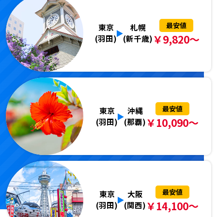
最安値
東京
札幌
￥9,820～
(羽田)
(新千歳)
最安値
東京
沖縄
￥10,090～
(羽田)
(那覇)
最安値
東京
大阪
￥14,100～
(羽田)
(関西)