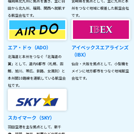
福岡県北九州に拠点を置き、主に羽
宮崎県を拠点として、主に九州と本
田から北九州、福岡、関西へ就航す
州をつなぐ地域に根差した航空会社
る航空会社です。
です。
エア・ドゥ（ADO）
アイベックスエアラインズ
（IBX）
北海道と本州をつなぐ「北海道の
翼」として、道内6都市（札幌、函
仙台・大阪を拠点として、小型機を
館、旭川、帯広、釧路、女満別）と
メインに地方都市をつなぐ地域航空
本州間10路線を運航している航空会
会社です。
社です。
スカイマーク（SKY）
羽田空港を主な拠点として、新千
歳、福岡、神戸、那覇など出張や旅