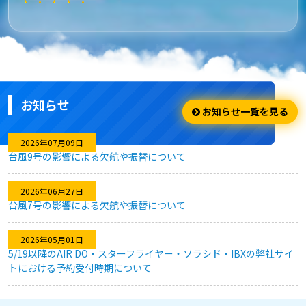
★★★★★
安さ・お得
安くてお得に利用出来ました。
お知らせ
★★★★☆
お知らせ一覧を見る
利用のしやすさ
2026年07月09日
台風9号の影響による欠航や振替について
問題なく利用できました。
2026年06月27日
台風7号の影響による欠航や振替について
★★★★★
2026年05月01日
キャンセル対応
5/19以降のAIR DO・スターフライヤー・ソラシド・IBXの弊社サイ
トにおける予約受付時期について
急な予定変更がありましたが、フレキシブルなキャンセル対応
のおかげで、無駄なく予約を変更することができました。