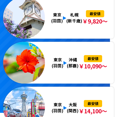
最安値
東京
札幌
￥9,820～
(羽田)
(新千歳)
最安値
東京
沖縄
￥10,090～
(羽田)
(那覇)
最安値
東京
大阪
￥14,100～
(羽田)
(関西)