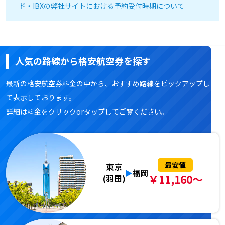
ド・IBXの弊社サイトにおける予約受付時期について
人気の路線から格安航空券を探す
最新の格安航空券料金の中から、おすすめ路線をピックアップし
て表示しております。
詳細は料金をクリックorタップしてご覧ください。
最安値
東京
福岡
￥11,160～
(羽田)