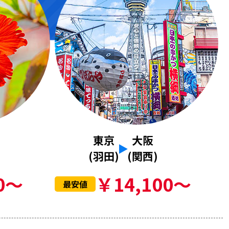
東京
大阪
(羽田)
(関西)
0～
￥14,100～
最安値