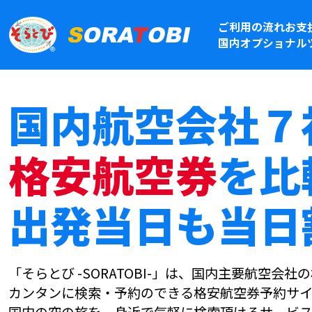
ご利用の流れ
お支
国内オプショナル
国内航空会社７
格安航空券
を比
出発当日も当日
「そらとび -SORATOBI-」は、国内主要航空会
カンタンに検索・予約のできる格安航空券予約サイ
国内の空の旅を、身近で気軽に検索頂けるサービス