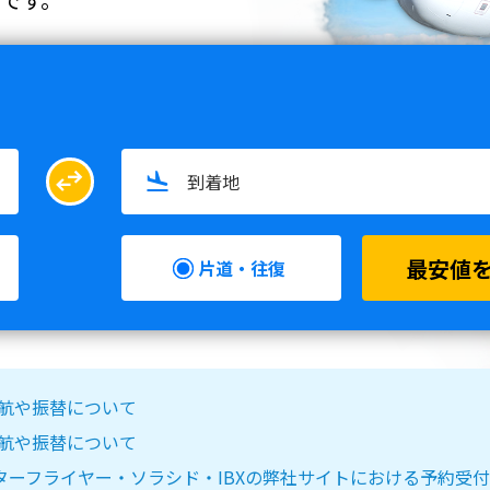
swap_horiz
最安値
片道・往復
る欠航や振替について
る欠航や振替について
IR DO・スターフライヤー・ソラシド・IBXの弊社サイトにおける予約