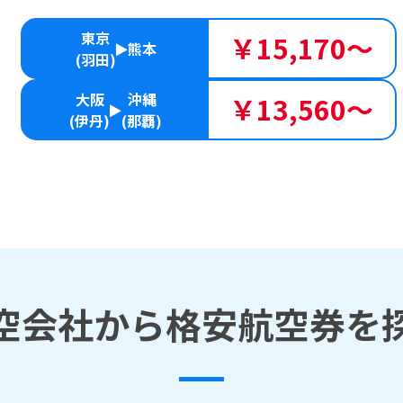
東京
￥15,170～
熊本
(羽田)
大阪
沖縄
￥13,560～
(伊丹)
(那覇)
空会社から格安航空券を