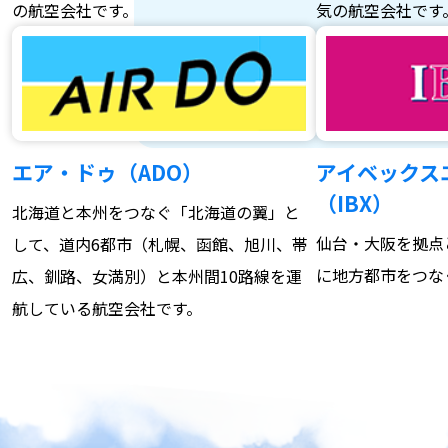
の航空会社です。
気の航空会社です
エア・ドゥ（ADO）
アイベックス
（IBX）
北海道と本州をつなぐ「北海道の翼」と
仙台・大阪を拠点
して、道内6都市（札幌、函館、旭川、帯
に地方都市をつな
広、釧路、女満別）と本州間10路線を運
航している航空会社です。