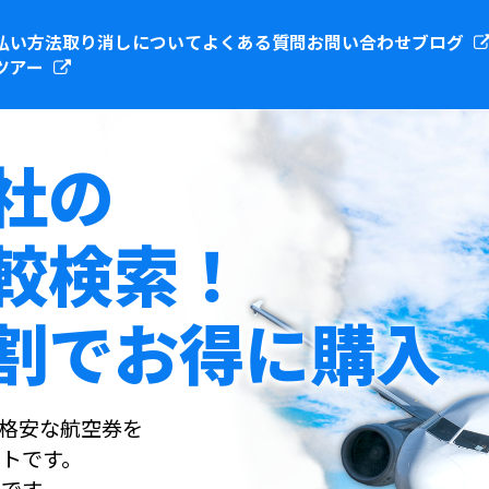
払い方法
取り消しについて
よくある質問
お問い合わせ
ブログ
ツアー
社の
較検索！
割でお得に購入
社の格安な航空券を
トです。
です。