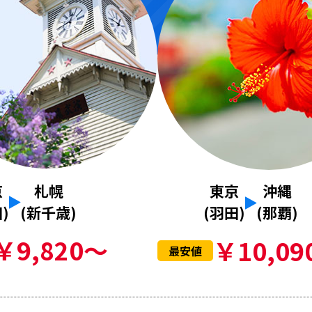
京
札幌
東京
沖縄
)
(新千歳)
(羽田)
(那覇)
￥9,820～
￥10,09
最安値