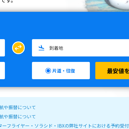
swap_horiz
最安値
片道・往復
る欠航や振替について
る欠航や振替について
IR DO・スターフライヤー・ソラシド・IBXの弊社サイトにおける予約