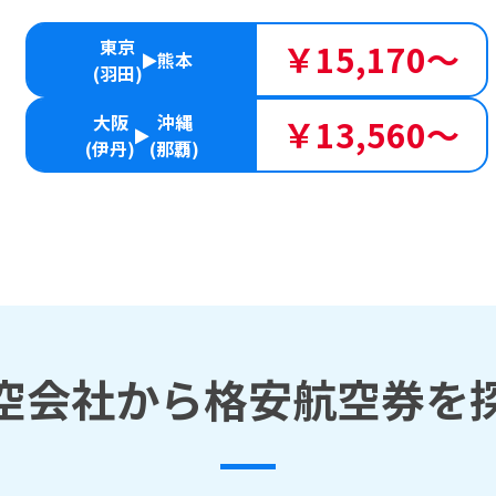
東京
￥15,170～
熊本
(羽田)
大阪
沖縄
￥13,560～
(伊丹)
(那覇)
空会社から格安航空券を