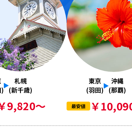
京
札幌
東京
沖縄
)
(新千歳)
(羽田)
(那覇)
￥9,820～
￥10,09
最安値