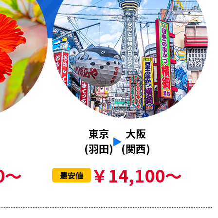
東京
大阪
(羽田)
(関西)
0～
￥14,100～
最安値