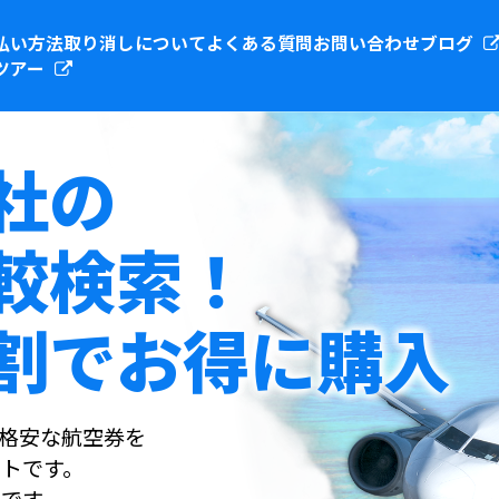
払い方法
取り消しについて
よくある質問
お問い合わせ
ブログ
ツアー
社の
較検索！
割でお得に購入
社の格安な航空券を
トです。
です。