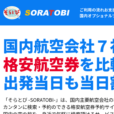
ご利用の流れ
お支
国内オプショナル
国内航空会社７
格安航空券
を比
出発当日も当日
「そらとび -SORATOBI-」は、国内主要航空会
カンタンに検索・予約のできる格安航空券予約サイ
国内の空の旅を、身近で気軽に検索頂けるサービス