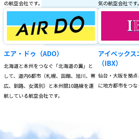
の航空会社です。
気の航空会社です
エア・ドゥ（ADO）
アイベックス
（IBX）
北海道と本州をつなぐ「北海道の翼」と
仙台・大阪を拠点
して、道内6都市（札幌、函館、旭川、帯
に地方都市をつな
広、釧路、女満別）と本州間10路線を運
航している航空会社です。