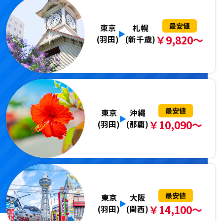
最安値
東京
札幌
￥9,820～
(羽田)
(新千歳)
最安値
東京
沖縄
￥10,090～
(羽田)
(那覇)
最安値
東京
大阪
￥14,100～
(羽田)
(関西)