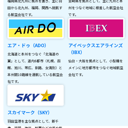
福岡県北九州に拠点を置き、主に羽
宮崎県を拠点として、主に九州と本
田から北九州、福岡、関西へ就航す
州をつなぐ地域に根差した航空会社
る航空会社です。
です。
エア・ドゥ（ADO）
アイベックスエアラインズ
（IBX）
北海道と本州をつなぐ「北海道の
翼」として、道内6都市（札幌、函
仙台・大阪を拠点として、小型機を
館、旭川、帯広、釧路、女満別）と
メインに地方都市をつなぐ地域航空
本州間10路線を運航している航空会
会社です。
社です。
スカイマーク（SKY）
羽田空港を主な拠点として、新千
歳、福岡、神戸、那覇など出張や旅