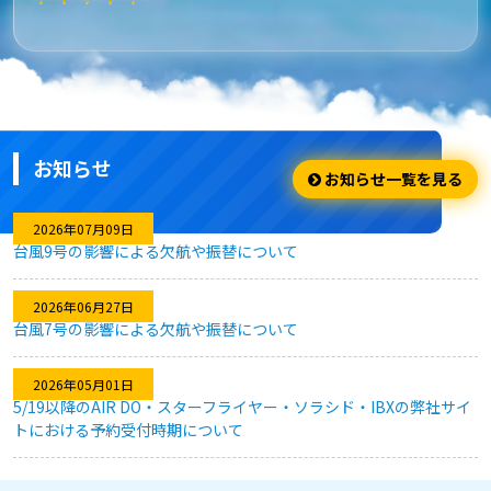
★★★★★
安さ・お得
安くてお得に利用出来ました。
お知らせ
★★★★☆
お知らせ一覧を見る
利用のしやすさ
2026年07月09日
台風9号の影響による欠航や振替について
問題なく利用できました。
2026年06月27日
台風7号の影響による欠航や振替について
★★★★★
2026年05月01日
キャンセル対応
5/19以降のAIR DO・スターフライヤー・ソラシド・IBXの弊社サイ
トにおける予約受付時期について
急な予定変更がありましたが、フレキシブルなキャンセル対応
のおかげで、無駄なく予約を変更することができました。