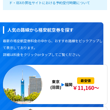
ド・IBXの弊社サイトにおける予約受付時期について
人気の路線から格安航空券を探す
最新の格安航空券料金の中から、おすすめ路線をピックアップし
て表示しております。
詳細は料金をクリックorタップしてご覧ください。
最安値
東京
福岡
￥11,160～
(羽田)