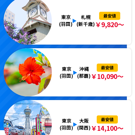
最安値
東京
札幌
￥9,820～
(羽田)
(新千歳)
最安値
東京
沖縄
￥10,090～
(羽田)
(那覇)
最安値
東京
大阪
￥14,100～
(羽田)
(関西)