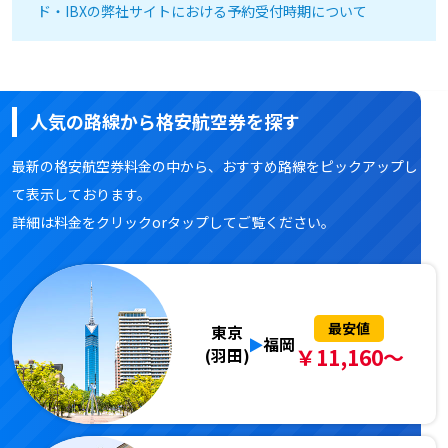
ド・IBXの弊社サイトにおける予約受付時期について
人気の路線から格安航空券を探す
最新の格安航空券料金の中から、おすすめ路線をピックアップし
て表示しております。
詳細は料金をクリックorタップしてご覧ください。
最安値
東京
福岡
￥11,160～
(羽田)