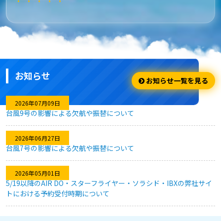
★★★★★
安さ・お得
安くてお得に利用出来ました。
お知らせ
★★★★☆
お知らせ一覧を見る
利用のしやすさ
2026年07月09日
台風9号の影響による欠航や振替について
問題なく利用できました。
2026年06月27日
台風7号の影響による欠航や振替について
★★★★★
2026年05月01日
キャンセル対応
5/19以降のAIR DO・スターフライヤー・ソラシド・IBXの弊社サイ
トにおける予約受付時期について
急な予定変更がありましたが、フレキシブルなキャンセル対応
のおかげで、無駄なく予約を変更することができました。