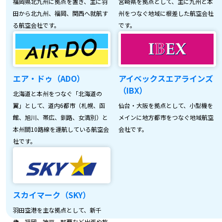
福岡県北九州に拠点を置き、主に羽
宮崎県を拠点として、主に九州と本
田から北九州、福岡、関西へ就航す
州をつなぐ地域に根差した航空会社
る航空会社です。
です。
エア・ドゥ（ADO）
アイベックスエアラインズ
（IBX）
北海道と本州をつなぐ「北海道の
翼」として、道内6都市（札幌、函
仙台・大阪を拠点として、小型機を
館、旭川、帯広、釧路、女満別）と
メインに地方都市をつなぐ地域航空
本州間10路線を運航している航空会
会社です。
社です。
スカイマーク（SKY）
羽田空港を主な拠点として、新千
歳、福岡、神戸、那覇など出張や旅