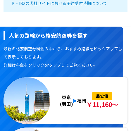
ド・IBXの弊社サイトにおける予約受付時期について
人気の路線から格安航空券を探す
最新の格安航空券料金の中から、おすすめ路線をピックアップし
て表示しております。
詳細は料金をクリックorタップしてご覧ください。
最安値
東京
福岡
￥11,160～
(羽田)