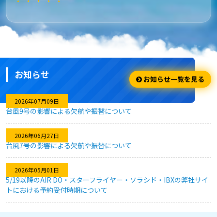
★★★★★
安さ・お得
安くてお得に利用出来ました。
お知らせ
★★★★☆
お知らせ一覧を見る
利用のしやすさ
2026年07月09日
台風9号の影響による欠航や振替について
問題なく利用できました。
2026年06月27日
台風7号の影響による欠航や振替について
★★★★★
2026年05月01日
キャンセル対応
5/19以降のAIR DO・スターフライヤー・ソラシド・IBXの弊社サイ
トにおける予約受付時期について
急な予定変更がありましたが、フレキシブルなキャンセル対応
のおかげで、無駄なく予約を変更することができました。