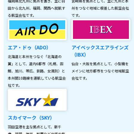
福岡県北九州に拠点を置き、主に羽
宮崎県を拠点として、主に九州と本
田から北九州、福岡、関西へ就航す
州をつなぐ地域に根差した航空会社
る航空会社です。
です。
エア・ドゥ（ADO）
アイベックスエアラインズ
（IBX）
北海道と本州をつなぐ「北海道の
翼」として、道内6都市（札幌、函
仙台・大阪を拠点として、小型機を
館、旭川、帯広、釧路、女満別）と
メインに地方都市をつなぐ地域航空
本州間10路線を運航している航空会
会社です。
社です。
スカイマーク（SKY）
羽田空港を主な拠点として、新千
歳、福岡、神戸、那覇など出張や旅