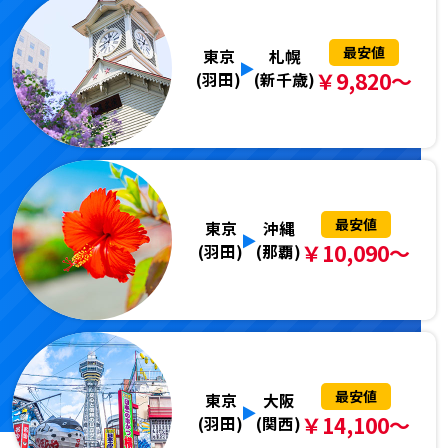
最安値
東京
札幌
￥9,820～
(羽田)
(新千歳)
最安値
東京
沖縄
￥10,090～
(羽田)
(那覇)
最安値
東京
大阪
￥14,100～
(羽田)
(関西)