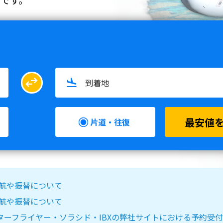
swap_horiz
最安値
片道・往復
る欠航や振替について
る欠航や振替について
IR DO・スターフライヤー・ソラシド・IBXの弊社サイトにおける予約