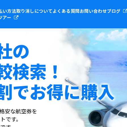
払い方法
取り消しについて
よくある質問
お問い合わせ
ブログ
ツアー
社の
較検索！
割でお得に購入
社の格安な航空券を
トです。
です。