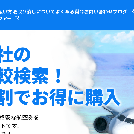
払い方法
取り消しについて
よくある質問
お問い合わせ
ブログ
ツアー
社の
較検索！
割でお得に購入
社の格安な航空券を
トです。
です。