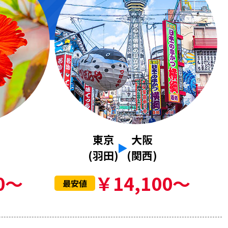
東京
大阪
(羽田)
(関西)
0～
￥14,100～
最安値