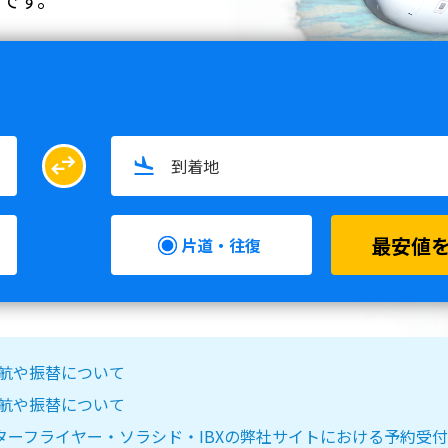
swap_horiz
最安値
片道・往復
る欠航や振替について
る欠航や振替について
IR DO・スターフライヤー・ソラシド・IBXの弊社サイトにおける予約