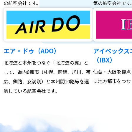
の航空会社です。
気の航空会社です
エア・ドゥ（ADO）
アイベックス
（IBX）
北海道と本州をつなぐ「北海道の翼」と
仙台・大阪を拠点
して、道内6都市（札幌、函館、旭川、帯
に地方都市をつな
広、釧路、女満別）と本州間10路線を運
航している航空会社です。