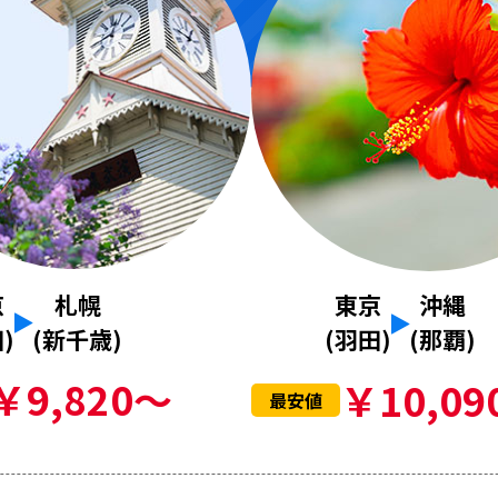
京
札幌
東京
沖縄
)
(新千歳)
(羽田)
(那覇)
￥9,820～
￥10,09
最安値