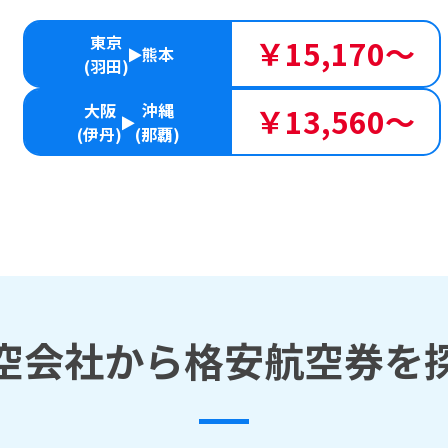
東京
￥15,170～
熊本
(羽田)
大阪
沖縄
￥13,560～
(伊丹)
(那覇)
空会社から格安航空券を