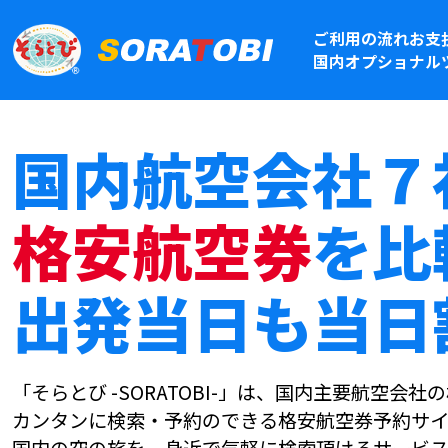
ご利用の流れ
お支
国内オプショナル
国内航空会社７
格安航空券
を比
出発当日も当日
「そらとび -SORATOBI-」は、国内主要航空会
カンタンに検索・予約のできる格安航空券予約サイ
国内の空の旅を、身近で気軽に検索頂けるサービス