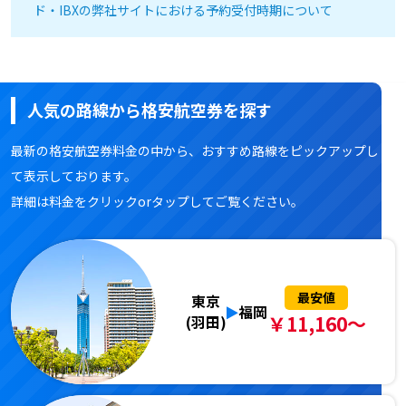
ド・IBXの弊社サイトにおける予約受付時期について
人気の路線から格安航空券を探す
最新の格安航空券料金の中から、おすすめ路線をピックアップし
て表示しております。
詳細は料金をクリックorタップしてご覧ください。
最安値
東京
福岡
￥11,160～
(羽田)