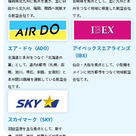
福岡県北九州に拠点を置き、主に羽
宮崎県を拠点として、主に九州と本
田から北九州、福岡、関西へ就航す
州をつなぐ地域に根差した航空会社
る航空会社です。
です。
エア・ドゥ（ADO）
アイベックスエアラインズ
（IBX）
北海道と本州をつなぐ「北海道の
翼」として、道内6都市（札幌、函
仙台・大阪を拠点として、小型機を
館、旭川、帯広、釧路、女満別）と
メインに地方都市をつなぐ地域航空
本州間10路線を運航している航空会
会社です。
社です。
スカイマーク（SKY）
羽田空港を主な拠点として、新千
歳、福岡、神戸、那覇など出張や旅