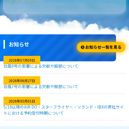
★★★★★
安さ・お得
安くてお得に利用出来ました。
お知らせ
★★★★☆
お知らせ一覧を見る
利用のしやすさ
2026年07月09日
台風9号の影響による欠航や振替について
問題なく利用できました。
2026年06月27日
台風7号の影響による欠航や振替について
★★★★★
2026年05月01日
キャンセル対応
5/19以降のAIR DO・スターフライヤー・ソラシド・IBXの弊社サイ
トにおける予約受付時期について
急な予定変更がありましたが、フレキシブルなキャンセル対応
のおかげで、無駄なく予約を変更することができました。