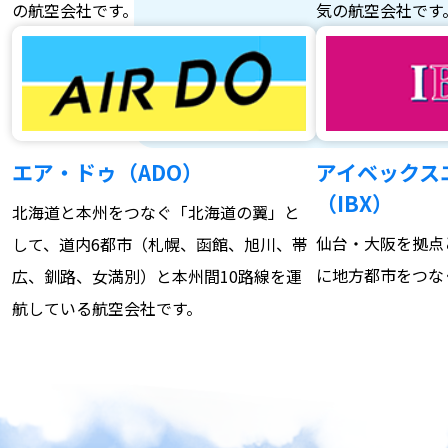
の航空会社です。
気の航空会社です
エア・ドゥ（ADO）
アイベックス
（IBX）
北海道と本州をつなぐ「北海道の翼」と
仙台・大阪を拠点
して、道内6都市（札幌、函館、旭川、帯
に地方都市をつな
広、釧路、女満別）と本州間10路線を運
航している航空会社です。