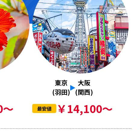
東京
大阪
(羽田)
(関西)
0～
￥14,100～
最安値