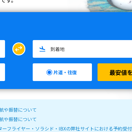
swap_horiz
最安値
片道・往復
る欠航や振替について
る欠航や振替について
IR DO・スターフライヤー・ソラシド・IBXの弊社サイトにおける予約