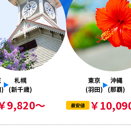
京
札幌
東京
沖縄
)
(新千歳)
(羽田)
(那覇)
￥9,820～
￥10,09
最安値