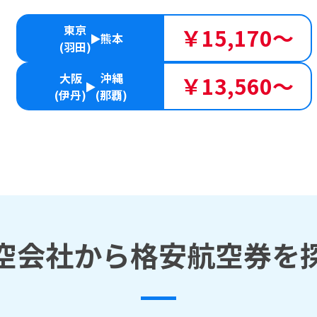
東京
￥15,170～
熊本
(羽田)
大阪
沖縄
￥13,560～
(伊丹)
(那覇)
空会社から格安航空券を