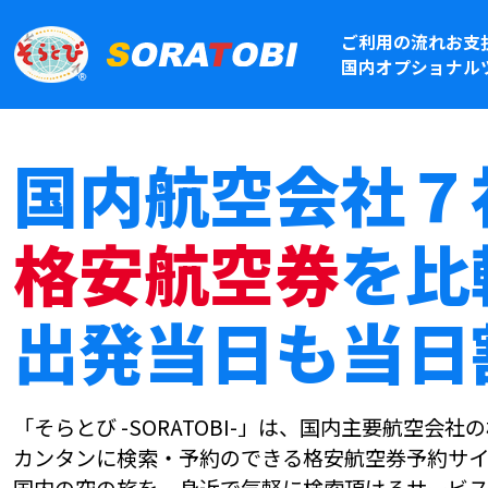
ご利用の流れ
お支
国内オプショナル
国内航空会社７
格安航空券
を比
出発当日も当日
「そらとび -SORATOBI-」は、国内主要航空会
カンタンに検索・予約のできる格安航空券予約サイ
国内の空の旅を、身近で気軽に検索頂けるサービス