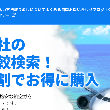
払い方法
取り消しについて
よくある質問
お問い合わせ
ブログ
ツアー
社の
較検索！
割でお得に購入
社の格安な航空券を
トです。
です。