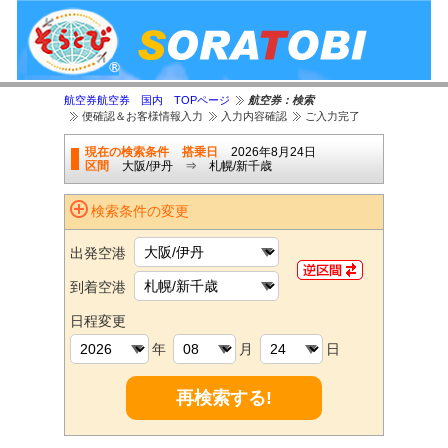
航空券航空券 国内 TOPページ
航空券：検索
便確認＆お客様情報入力
入力内容確認
ご入力完了
現在の検索条件
搭乗日
2026年8月24日
区間
大阪/伊丹 ⇒ 札幌/新千歳
検索条件の変更
出発空港
到着空港
日程変更
年
月
日