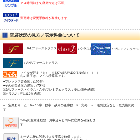
２４時間前まで座席指定は不可。
変更時は変更手数料が発生します。
空席状況の見方／表示料金について
：JALファーストクラス
：クラスJ
：プレミアムクラス
：ANAファーストクラス
マイルが貯まります ※SKY/SFJ/ADO/SNA除く （ ）
内の数字は、マイル積算率です。
■フレックス普通席：(100%)
■その他普通席の運賃：(75％)
※JALファーストクラス・ANAプレミアムクラス：更に(50%)加算
※クラスJ：更に(10％)加算
○：空席あり △：6～15席 数字：残りの座席数 ×：完売 －：運賃設定なし・販売期間終
了
24時間空席連動型：お申込みと同時に座席を確保しま
す。
お申込み後に設定枠より座席を確保します。