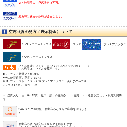
２４時間前まで座席指定は不可。
変更時は変更手数料が発生します。
空席状況の見方／表示料金について
：JALファーストクラス
：クラスJ
：プレミアムクラス
：ANAファーストクラス
マイルが貯まります ※SKY/SFJ/ADO/SNA除く （ ）
内の数字は、マイル積算率です。
■フレックス普通席：(100%)
■その他普通席の運賃：(75％)
※JALファーストクラス・ANAプレミアムクラス：更に(50%)加算
※クラスJ：更に(10％)加算
○：空席あり △：6～15席 数字：残りの座席数 ×：完売 －：運賃設定なし・販売期間終
了
24時間空席連動型：お申込みと同時に座席を確保しま
す。
お申込み後に設定枠より座席を確保します。