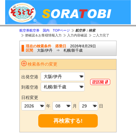
航空券航空券 国内 TOPページ
航空券：検索
便確認＆お客様情報入力
入力内容確認
ご入力完了
現在の検索条件
搭乗日
2026年8月29日
区間
大阪/伊丹 ⇒ 札幌/新千歳
検索条件の変更
出発空港
到着空港
日程変更
年
月
日