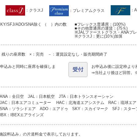
：
：クラスJ
：プレミアムクラス
/SFJ/ADO/SNA除く （ ）内の数
■フレックス普通席：(100%)
。
■その他普通席の運賃：(75％)
※JALファーストクラス・ANAプレ
※クラスJ：更に(10％)加算
字：残りの座席数 ×：完売 －：運賃設定なし・販売期間終了
お申込みと同時に座席を確保しま
お申込み後に設定枠より
⇒当社より後ほど回答。
ANA：全日空 JAL：日本航空 JTA：日本トランスオーシャン
JAC：日本エアコミューター HAC：北海道エアシステム RAC：琉球エ
SNA：ソラシドエア ADO：エアドゥ SKY：スカイマーク SFJ：スタ
IBX：IBEXエアラインズ
客施設料込み」の片道料金で表示しております。