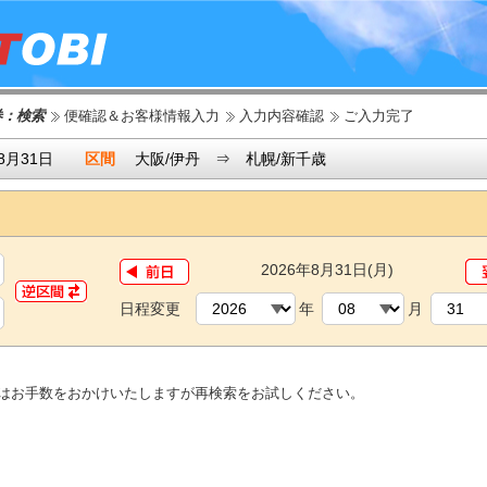
券：検索
便確認＆お客様情報入力
入力内容確認
ご入力完了
8月31日
区間
大阪/伊丹 ⇒ 札幌/新千歳
2026年8月31日(月)
日程変更
年
月
にはお手数をおかけいたしますが再検索をお試しください。