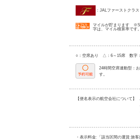
：JALファーストクラス
マイルが貯まります ※SKY
字は、マイル積算率です
○：空席あり △：6～15席 数
24時間空席連動型：
す。
【便名表示の航空会社について】
・表示料金:「該当区間の運賃:旅