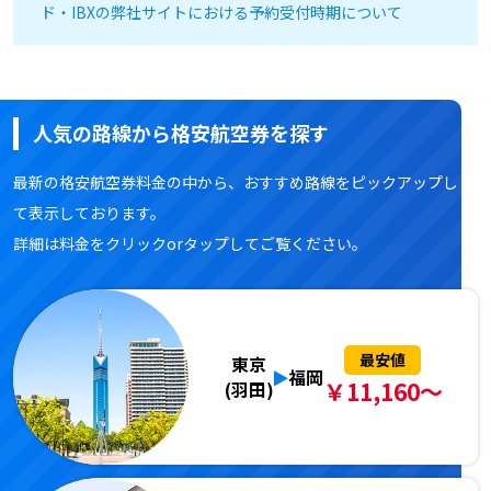
ド・IBXの弊社サイトにおける予約受付時期について
人気の路線から格安航空券を探す
最新の格安航空券料金の中から、おすすめ路線をピックアップし
て表示しております。
詳細は料金をクリックorタップしてご覧ください。
最安値
東京
福岡
￥11,160～
(羽田)