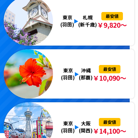
最安値
東京
札幌
￥9,820～
(羽田)
(新千歳)
最安値
東京
沖縄
￥10,090～
(羽田)
(那覇)
最安値
東京
大阪
￥14,100～
(羽田)
(関西)