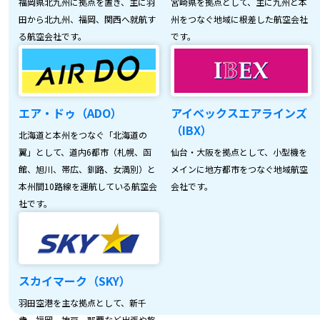
福岡県北九州に拠点を置き、主に羽
宮崎県を拠点として、主に九州と本
田から北九州、福岡、関西へ就航す
州をつなぐ地域に根差した航空会社
る航空会社です。
です。
エア・ドゥ（ADO）
アイベックスエアラインズ
（IBX）
北海道と本州をつなぐ「北海道の
翼」として、道内6都市（札幌、函
仙台・大阪を拠点として、小型機を
館、旭川、帯広、釧路、女満別）と
メインに地方都市をつなぐ地域航空
本州間10路線を運航している航空会
会社です。
社です。
スカイマーク（SKY）
羽田空港を主な拠点として、新千
歳、福岡、神戸、那覇など出張や旅