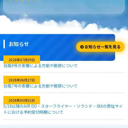
★★★★★
安さ・お得
安くてお得に利用出来ました。
お知らせ
★★★★☆
お知らせ一覧を見る
利用のしやすさ
2026年07月09日
台風9号の影響による欠航や振替について
問題なく利用できました。
2026年06月27日
台風7号の影響による欠航や振替について
★★★★★
2026年05月01日
キャンセル対応
5/19以降のAIR DO・スターフライヤー・ソラシド・IBXの弊社サイ
トにおける予約受付時期について
急な予定変更がありましたが、フレキシブルなキャンセル対応
のおかげで、無駄なく予約を変更することができました。