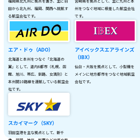
福岡県北九州に拠点を置き、主に羽
宮崎県を拠点として、主に九州と本
田から北九州、福岡、関西へ就航す
州をつなぐ地域に根差した航空会社
る航空会社です。
です。
エア・ドゥ（ADO）
アイベックスエアラインズ
（IBX）
北海道と本州をつなぐ「北海道の
翼」として、道内6都市（札幌、函
仙台・大阪を拠点として、小型機を
館、旭川、帯広、釧路、女満別）と
メインに地方都市をつなぐ地域航空
本州間10路線を運航している航空会
会社です。
社です。
スカイマーク（SKY）
羽田空港を主な拠点として、新千
歳、福岡、神戸、那覇など出張や旅