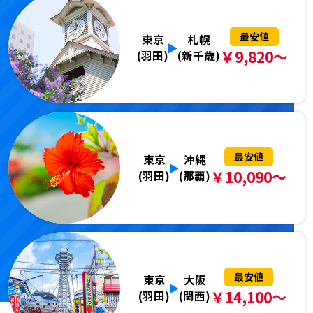
最安値
東京
札幌
￥9,820～
(羽田)
(新千歳)
最安値
東京
沖縄
￥10,090～
(羽田)
(那覇)
最安値
東京
大阪
￥14,100～
(羽田)
(関西)