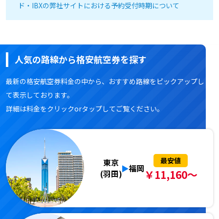
ド・IBXの弊社サイトにおける予約受付時期について
人気の路線から格安航空券を探す
最新の格安航空券料金の中から、おすすめ路線をピックアップし
て表示しております。
詳細は料金をクリックorタップしてご覧ください。
最安値
東京
福岡
￥11,160～
(羽田)