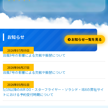
★★★★★
安さ・お得
安くてお得に利用出来ました。
お知らせ
★★★★☆
お知らせ一覧を見る
利用のしやすさ
2026年07月09日
台風9号の影響による欠航や振替について
問題なく利用できました。
2026年06月27日
台風7号の影響による欠航や振替について
★★★★★
2026年05月01日
キャンセル対応
5/19以降のAIR DO・スターフライヤー・ソラシド・IBXの弊社サイ
トにおける予約受付時期について
急な予定変更がありましたが、フレキシブルなキャンセル対応
のおかげで、無駄なく予約を変更することができました。