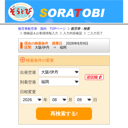
航空券航空券 国内 TOPページ
航空券：検索
便確認＆お客様情報入力
入力内容確認
ご入力完了
現在の検索条件
搭乗日
2026年8月9日
区間
大阪/伊丹 ⇒ 福岡
検索条件の変更
出発空港
到着空港
日程変更
年
月
日