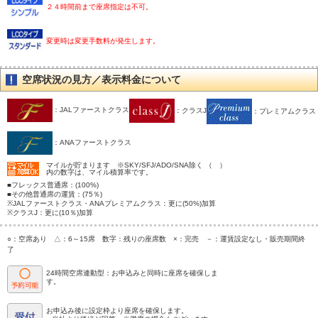
２４時間前まで座席指定は不可。
変更時は変更手数料が発生します。
空席状況の見方／表示料金について
：JALファーストクラス
：クラスJ
：プレミアムクラス
：ANAファーストクラス
マイルが貯まります ※SKY/SFJ/ADO/SNA除く （ ）
内の数字は、マイル積算率です。
■フレックス普通席：(100%)
■その他普通席の運賃：(75％)
※JALファーストクラス・ANAプレミアムクラス：更に(50%)加算
※クラスJ：更に(10％)加算
○：空席あり △：6～15席 数字：残りの座席数 ×：完売 －：運賃設定なし・販売期間終
了
24時間空席連動型：お申込みと同時に座席を確保しま
す。
お申込み後に設定枠より座席を確保します。