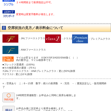
２４時間前まで座席指定は不可。
変更時は変更手数料が発生します。
空席状況の見方／表示料金について
：JALファーストクラス
：クラスJ
：プレミアムクラス
：ANAファーストクラス
マイルが貯まります ※SKY/SFJ/ADO/SNA除く （ ）
内の数字は、マイル積算率です。
■フレックス普通席：(100%)
■その他普通席の運賃：(75％)
※JALファーストクラス・ANAプレミアムクラス：更に(50%)加算
※クラスJ：更に(10％)加算
○：空席あり △：6～15席 数字：残りの座席数 ×：完売 －：運賃設定なし・販売期間終
了
24時間空席連動型：お申込みと同時に座席を確保しま
す。
お申込み後に設定枠より座席を確保します。