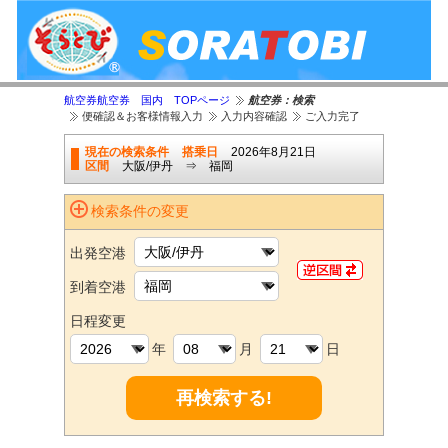
航空券航空券 国内 TOPページ
航空券：検索
便確認＆お客様情報入力
入力内容確認
ご入力完了
現在の検索条件
搭乗日
2026年8月21日
区間
大阪/伊丹 ⇒ 福岡
検索条件の変更
出発空港
到着空港
日程変更
年
月
日