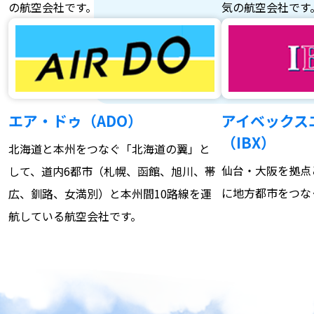
の航空会社です。
気の航空会社です
エア・ドゥ（ADO）
アイベックス
（IBX）
北海道と本州をつなぐ「北海道の翼」と
仙台・大阪を拠点
して、道内6都市（札幌、函館、旭川、帯
に地方都市をつな
広、釧路、女満別）と本州間10路線を運
航している航空会社です。