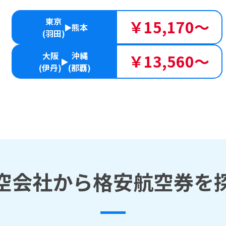
東京
￥15,170～
熊本
(羽田)
大阪
沖縄
￥13,560～
(伊丹)
(那覇)
空会社から格安航空券を