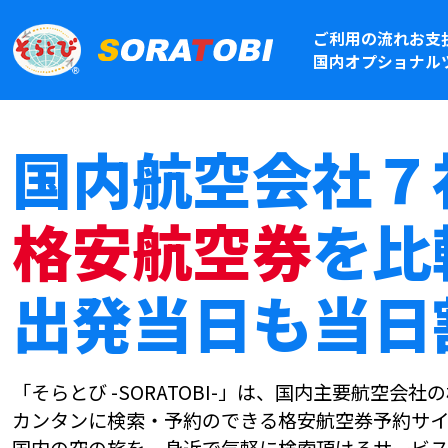
ご利用の流れ
お支
国内オプショナル
国内航空会社７
格安航空券
を比
出発当日も当日
「そらとび -SORATOBI-」は、国内主要航空会
カンタンに検索・予約のできる格安航空券予約サイ
国内の空の旅を、身近で気軽に検索頂けるサービス