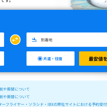
swap_horiz
最安値
片道・往復
る欠航や振替について
る欠航や振替について
IR DO・スターフライヤー・ソラシド・IBXの弊社サイトにおける予約