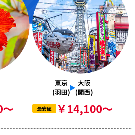
東京
大阪
(羽田)
(関西)
0～
￥14,100～
最安値