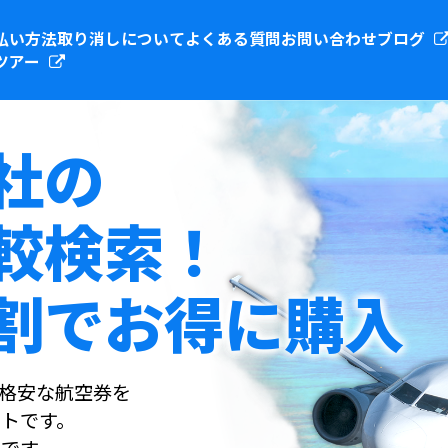
払い方法
取り消しについて
よくある質問
お問い合わせ
ブログ
ツアー
社の
較検索！
割でお得に購入
社の格安な航空券を
トです。
です。