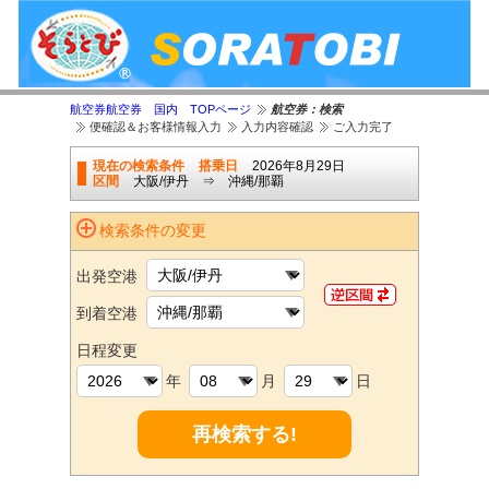
航空券航空券 国内 TOPページ
航空券：検索
便確認＆お客様情報入力
入力内容確認
ご入力完了
現在の検索条件
搭乗日
2026年8月29日
区間
大阪/伊丹 ⇒ 沖縄/那覇
検索条件の変更
出発空港
到着空港
日程変更
年
月
日