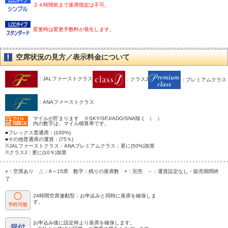
２４時間前まで座席指定は不可。
変更時は変更手数料が発生します。
空席状況の見方／表示料金について
：JALファーストクラス
：クラスJ
：プレミアムクラス
：ANAファーストクラス
マイルが貯まります ※SKY/SFJ/ADO/SNA除く （ ）
内の数字は、マイル積算率です。
■フレックス普通席：(100%)
■その他普通席の運賃：(75％)
※JALファーストクラス・ANAプレミアムクラス：更に(50%)加算
※クラスJ：更に(10％)加算
○：空席あり △：6～15席 数字：残りの座席数 ×：完売 －：運賃設定なし・販売期間終
了
24時間空席連動型：お申込みと同時に座席を確保しま
す。
お申込み後に設定枠より座席を確保します。