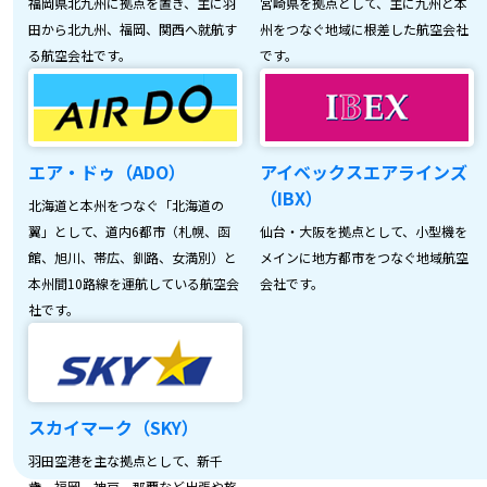
福岡県北九州に拠点を置き、主に羽
宮崎県を拠点として、主に九州と本
田から北九州、福岡、関西へ就航す
州をつなぐ地域に根差した航空会社
る航空会社です。
です。
エア・ドゥ（ADO）
アイベックスエアラインズ
（IBX）
北海道と本州をつなぐ「北海道の
翼」として、道内6都市（札幌、函
仙台・大阪を拠点として、小型機を
館、旭川、帯広、釧路、女満別）と
メインに地方都市をつなぐ地域航空
本州間10路線を運航している航空会
会社です。
社です。
スカイマーク（SKY）
羽田空港を主な拠点として、新千
歳、福岡、神戸、那覇など出張や旅