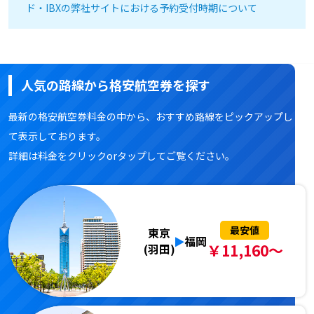
ド・IBXの弊社サイトにおける予約受付時期について
人気の路線から格安航空券を探す
最新の格安航空券料金の中から、おすすめ路線をピックアップし
て表示しております。
詳細は料金をクリックorタップしてご覧ください。
最安値
東京
福岡
￥11,160～
(羽田)