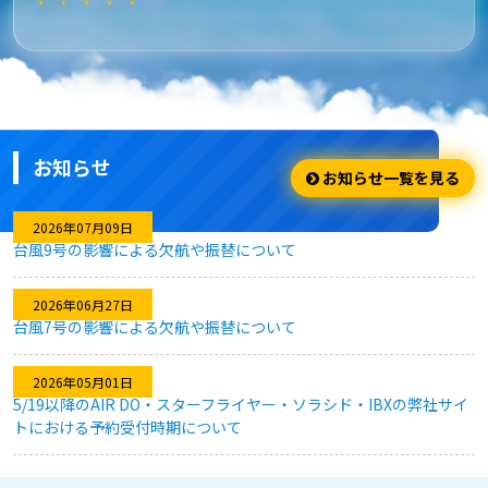
★★★★★
安さ・お得
安くてお得に利用出来ました。
お知らせ
★★★★☆
お知らせ一覧を見る
利用のしやすさ
2026年07月09日
台風9号の影響による欠航や振替について
問題なく利用できました。
2026年06月27日
台風7号の影響による欠航や振替について
★★★★★
2026年05月01日
キャンセル対応
5/19以降のAIR DO・スターフライヤー・ソラシド・IBXの弊社サイ
トにおける予約受付時期について
急な予定変更がありましたが、フレキシブルなキャンセル対応
のおかげで、無駄なく予約を変更することができました。