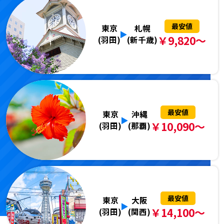
最安値
東京
札幌
￥9,820～
(羽田)
(新千歳)
最安値
東京
沖縄
￥10,090～
(羽田)
(那覇)
最安値
東京
大阪
￥14,100～
(羽田)
(関西)