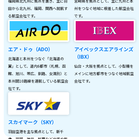
福岡県北九州に拠点を置き、主に羽
宮崎県を拠点として、主に九州と本
田から北九州、福岡、関西へ就航す
州をつなぐ地域に根差した航空会社
る航空会社です。
です。
エア・ドゥ（ADO）
アイベックスエアラインズ
（IBX）
北海道と本州をつなぐ「北海道の
翼」として、道内6都市（札幌、函
仙台・大阪を拠点として、小型機を
館、旭川、帯広、釧路、女満別）と
メインに地方都市をつなぐ地域航空
本州間10路線を運航している航空会
会社です。
社です。
スカイマーク（SKY）
羽田空港を主な拠点として、新千
歳、福岡、神戸、那覇など出張や旅