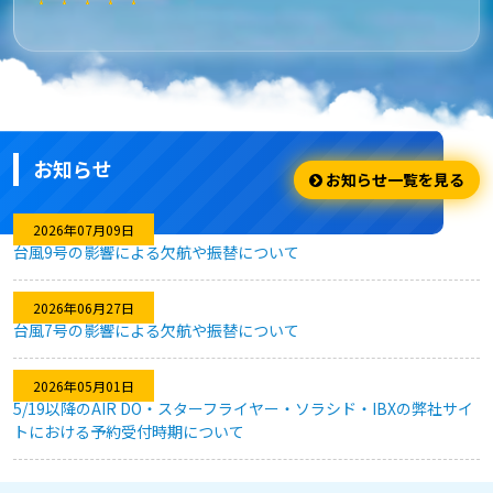
★★★★★
安さ・お得
安くてお得に利用出来ました。
お知らせ
★★★★☆
お知らせ一覧を見る
利用のしやすさ
2026年07月09日
台風9号の影響による欠航や振替について
問題なく利用できました。
2026年06月27日
台風7号の影響による欠航や振替について
★★★★★
2026年05月01日
キャンセル対応
5/19以降のAIR DO・スターフライヤー・ソラシド・IBXの弊社サイ
トにおける予約受付時期について
急な予定変更がありましたが、フレキシブルなキャンセル対応
のおかげで、無駄なく予約を変更することができました。