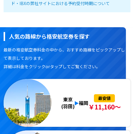
ド・IBXの弊社サイトにおける予約受付時期について
人気の路線から格安航空券を探す
最新の格安航空券料金の中から、おすすめ路線をピックアップし
て表示しております。
詳細は料金をクリックorタップしてご覧ください。
最安値
東京
福岡
￥11,160～
(羽田)