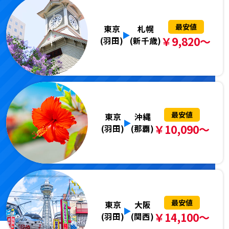
最安値
東京
札幌
￥9,820～
(羽田)
(新千歳)
最安値
東京
沖縄
￥10,090～
(羽田)
(那覇)
最安値
東京
大阪
￥14,100～
(羽田)
(関西)