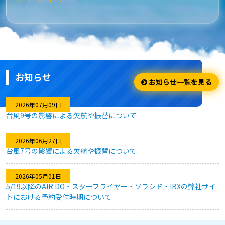
★★★★★
安さ・お得
安くてお得に利用出来ました。
お知らせ
★★★★☆
お知らせ一覧を見る
利用のしやすさ
2026年07月09日
台風9号の影響による欠航や振替について
問題なく利用できました。
2026年06月27日
台風7号の影響による欠航や振替について
★★★★★
2026年05月01日
キャンセル対応
5/19以降のAIR DO・スターフライヤー・ソラシド・IBXの弊社サイ
トにおける予約受付時期について
急な予定変更がありましたが、フレキシブルなキャンセル対応
のおかげで、無駄なく予約を変更することができました。