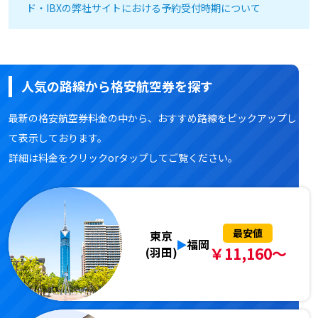
ド・IBXの弊社サイトにおける予約受付時期について
人気の路線から格安航空券を探す
最新の格安航空券料金の中から、おすすめ路線をピックアップし
て表示しております。
詳細は料金をクリックorタップしてご覧ください。
最安値
東京
福岡
￥11,160～
(羽田)