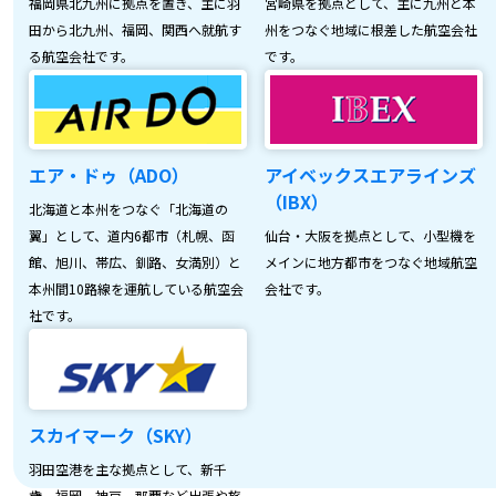
福岡県北九州に拠点を置き、主に羽
宮崎県を拠点として、主に九州と本
田から北九州、福岡、関西へ就航す
州をつなぐ地域に根差した航空会社
る航空会社です。
です。
エア・ドゥ（ADO）
アイベックスエアラインズ
（IBX）
北海道と本州をつなぐ「北海道の
翼」として、道内6都市（札幌、函
仙台・大阪を拠点として、小型機を
館、旭川、帯広、釧路、女満別）と
メインに地方都市をつなぐ地域航空
本州間10路線を運航している航空会
会社です。
社です。
スカイマーク（SKY）
羽田空港を主な拠点として、新千
歳、福岡、神戸、那覇など出張や旅