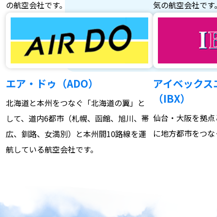
の航空会社です。
気の航空会社です
エア・ドゥ（ADO）
アイベックス
（IBX）
北海道と本州をつなぐ「北海道の翼」と
仙台・大阪を拠点
して、道内6都市（札幌、函館、旭川、帯
に地方都市をつな
広、釧路、女満別）と本州間10路線を運
航している航空会社です。