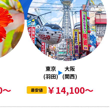
東京
大阪
(羽田)
(関西)
0～
￥14,100～
最安値