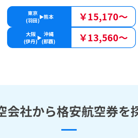
東京
￥15,170～
熊本
(羽田)
大阪
沖縄
￥13,560～
(伊丹)
(那覇)
空会社から格安航空券を