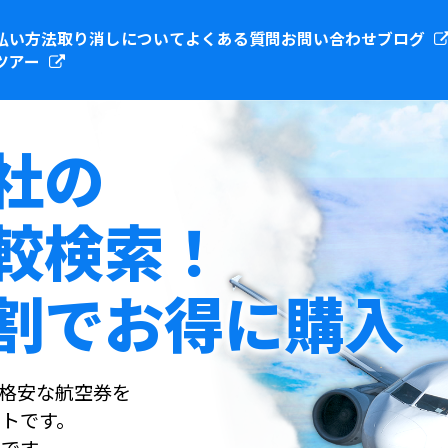
払い方法
取り消しについて
よくある質問
お問い合わせ
ブログ
ツアー
社の
較検索！
割でお得に購入
社の格安な航空券を
トです。
です。