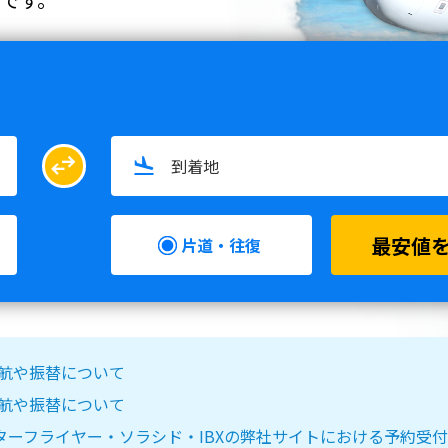
swap_horiz
最安値
片道・往復
る欠航や振替について
る欠航や振替について
IR DO・スターフライヤー・ソラシド・IBXの弊社サイトにおける予約