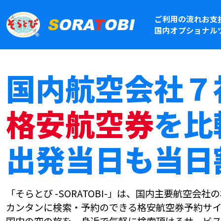
ご利用の流れ
お支
国内オプショナル
国内航空会社７
格安航空券
を比
出発当日も当日
「そらとび -SORATOBI-」は、国内主要航空会
カンタンに検索・予約のできる格安航空券予約サイ
国内の空の旅を、身近で気軽に検索頂けるサービス