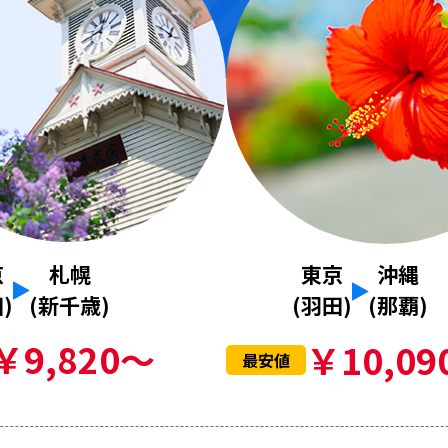
京
札幌
東京
沖縄
)
(新千歳)
(羽田)
(那覇)
￥9,820～
￥10,09
最安値