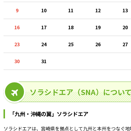
9
10
11
12
13
16
17
18
19
20
23
24
25
26
27
30
31
ソラシドエア（SNA）につい
「九州・沖縄の翼」ソラシドエア
ソラシドエアは、宮崎県を拠点として九州と本州をつなぐ地