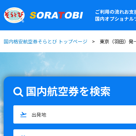
ご利用の流れ
お支
国内オプショナル
国内格安航空券そらとび トップページ
東京（羽田）発→沖
国内航空券を検索