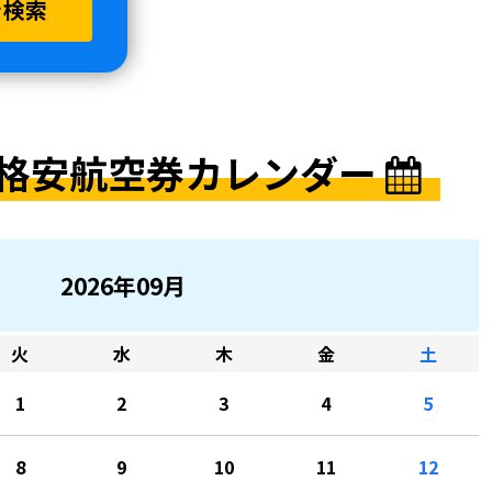
を検索
格安航空券カレンダー
2026年09月
火
水
木
金
土
1
2
3
4
5
8
9
10
11
12