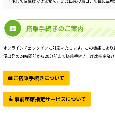
予約の変更はできません。また出発の当日、前便に空席
搭乗手続きのご案内
オンラインチェックインに対応いたします。この機能により
便出発の24時間前から20分前まで搭乗手続き、座席指定及
ご搭乗手続きについて
事前座席指定サービスについて
airline_seat_recline_extra