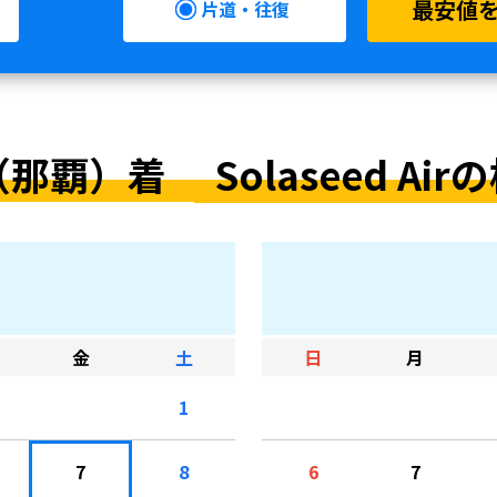
最安値
片道・往復
（那覇）着
Solaseed Airの
金
土
日
月
1
7
8
6
7