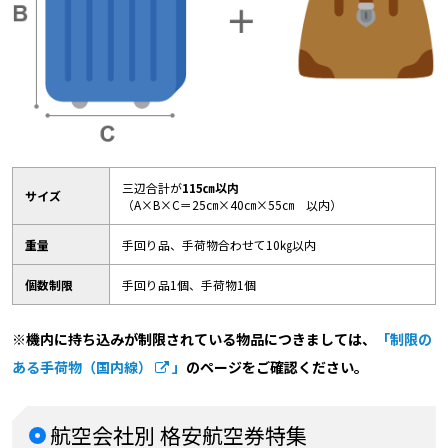
三辺合計が
115㎝以内
サイズ
（A×B×C＝25㎝×40㎝×55㎝ 以内）
重量
手回り品、手荷物合わせて10㎏以内
個数制限
手回り品1個、手荷物1個
※機内に持ち込みが制限されている物品につきましては、
「制限の
ある手荷物（国内線）
」
のページをご確認ください。
航空会社別 格安航空券特集